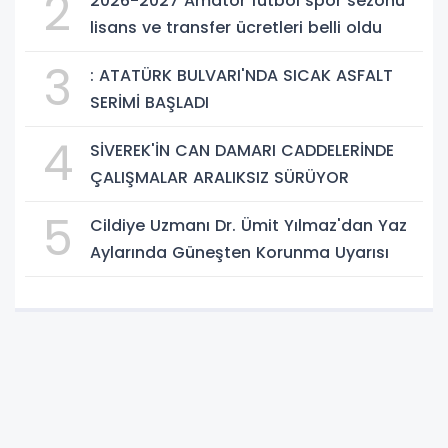
2
2026-2027 Amatör futbol spor sezonu
lisans ve transfer ücretleri belli oldu
3
: ATATÜRK BULVARI'NDA SICAK ASFALT
SERİMİ BAŞLADI
4
SİVEREK'İN CAN DAMARI CADDELERİNDE
ÇALIŞMALAR ARALIKSIZ SÜRÜYOR
5
Cildiye Uzmanı Dr. Ümit Yılmaz'dan Yaz
Aylarında Güneşten Korunma Uyarısı