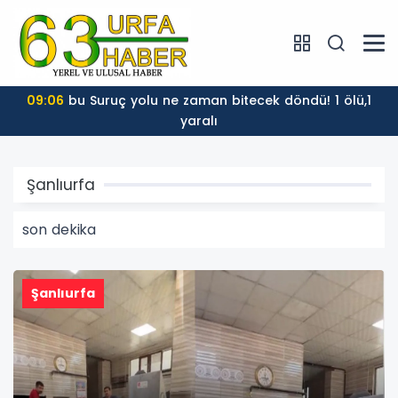
16:28
Otelin Önünde Silah Sesleri
Şanlıurfa
son dekika
Şanlıurfa