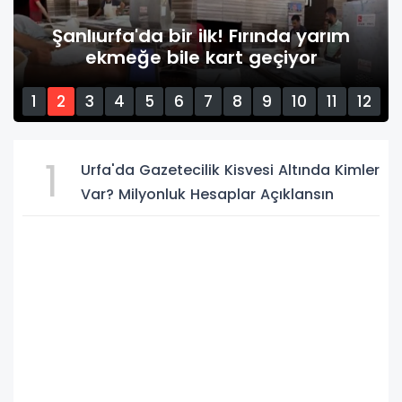
Şanlıurfa'da bir ilk! Fırında yarım
ekmeğe bile kart geçiyor
1
2
3
4
5
6
7
8
9
10
11
12
13
14
15
1
Urfa'da Gazetecilik Kisvesi Altında Kimler
Var? Milyonluk Hesaplar Açıklansın