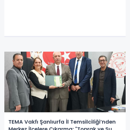
TEMA Vakfı Şanlıurfa İl Temsilciliği’nden
Merkez İlçelere Çıkarma: "Toprak ve Su