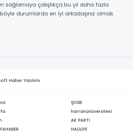
 sağlamaya çalıştıkça bu yıl daha fazla
k böyle durumlarda en iyi arkadaşınız olmalı.
isoft
Haber Yazılımı
va
ŞOSB
yfa
harranünüversitesi
n
AK PARTİ
FAHABER
HALİLİYE