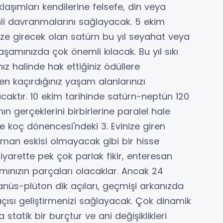
aşımları kendilerine felsefe, din veya
linli davranmalarını sağlayacak. 5 ekim
vinize girecek olan satürn bu yıl seyahat veya
aşamınızda çok önemli kılacak. Bu yıl sıkı
z halinde hak ettiğiniz ödüllere
n kaçırdığınız yaşam alanlarınızı
aktır. 10 ekim tarihinde satürn-neptün 120
mın gerçeklerini birbirlerine paralel hale
de koç dönencesi'ndeki 3. Evinize giren
man eskisi olmayacak gibi bir hisse
 ziyarette pek çok parlak fikir, enteresan
ınızın parçaları olacaklar. Ancak 24
ranüs-plüton dik açıları, geçmişi arkanızda
açısı geliştirmenizi sağlayacak. Çok dinamik
atik bir burçtur ve ani değişiklikleri