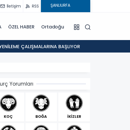
İletişim
RSS
A
ÖZEL HABER
Ortadoğu
12:46
 YENİLEME ÇALIŞMALARINA BAŞLIYOR
Eyyübi
urç Yorumları
KOÇ
BOĞA
İKİZLER