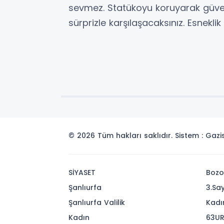
sevmez. Statükoyu koruyarak güven
sürprizle karşılaşacaksınız. Esnekli
© 2026 Tüm hakları saklıdır. Sistem : Gaz
SİYASET
Bozo
Şanlıurfa
3.Sa
Şanlıurfa Valilik
Kadı
Kadın
63UR