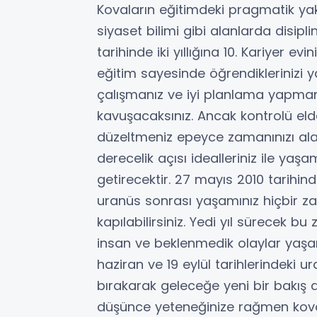
Kovaların eğitimdeki pragmatik yakl
siyaset bilimi gibi alanlarda disip
tarihinde iki yıllığına 10. Kariyer e
eğitim sayesinde öğrendiklerinizi y
çalışmanız ve iyi planlama yapmanı
kavuşacaksınız. Ancak kontrolü elde
düzeltmeniz epeyce zamanınızı alac
derecelik açısı idealleriniz ile yaşa
getirecektir. 27 mayıs 2010 tarihin
uranüs sonrası yaşamınız hiçbir za
kapılabilirsiniz. Yedi yıl sürecek bu
insan ve beklenmedik olaylar yaşam
haziran ve 19 eylül tarihlerindeki u
bırakarak geleceğe yeni bir bakış 
düşünce yeteneğinize rağmen kova st