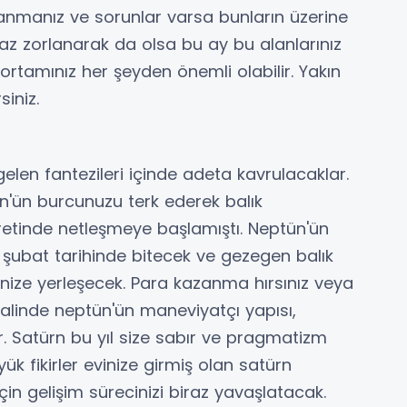
klanmanız ve sorunlar varsa bunların üzerine
iraz zorlanarak da olsa bu ay bu alanlarınız
 ortamınız her şeyden önemli olabilir. Yakın
siniz.
elen fantezileri içinde adeta kavrulacaklar.
n'ün burcunuzu terk ederek balık
etinde netleşmeye başlamıştı. Neptün'ün
3 şubat tarihinde bitecek ve gezegen balık
inize yerleşecek. Para kazanma hırsınız veya
linde neptün'ün maneviyatçı yapısı,
ilir. Satürn bu yıl size sabır ve pragmatizm
k fikirler evinize girmiş olan satürn
n gelişim sürecinizi biraz yavaşlatacak.