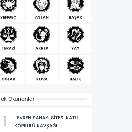
YENGEÇ
ASLAN
BAŞAK
TERAZİ
AKREP
YAY
OĞLAK
KOVA
BALIK
ok Okunanlar
1
: EVREN SANAYİ SİTESİ KATLI
KÖPRÜLÜ KAVŞAĞI