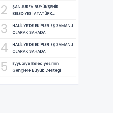
TAMAMLANDI, ARAÇ GEÇİŞLERİ
2
ŞANLIURFA BÜYÜKŞEHİR
BAŞLADI
BELEDİYESİ ATATÜRK
BULVARI'NDA ASFALT YENİLEME
3
HALİLİYE'DE EKİPLER EŞ ZAMANLI
ÇALIŞMALARINA BAŞLIYOR
OLARAK SAHADA
4
HALİLİYE'DE EKİPLER EŞ ZAMANLI
OLARAK SAHADA
5
Eyyübiye Belediyesi’nin
Gençlere Büyük Desteği