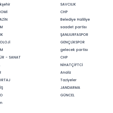
kşehir
SAVCILIK
NOMİ
CHP
AZİN
Belediye Haliliye
İM
saadet partisı
IK
ŞANLIURFASPOR
OLOJİ
GENÇLİKSPOR
AM
gelecek partisı
ÜR - SANAT
CHP
L
NİHATÇİFTCİ
R
Analiz
ORTAJ
Taziyeler
İŞ
JANDARMA
SO
GÜNCEL
m