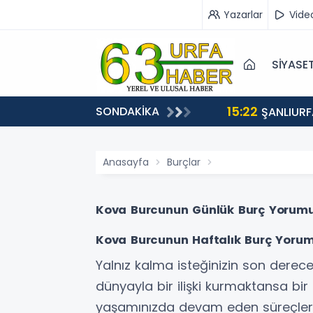
Yazarlar
Vide
SİYASE
15:22
SONDAKİKA
EÇİŞLERİ BAŞLADI
ŞANLIURF
Anasayfa
Burçlar
Kova Burcunun Günlük Burç Yorumu
Kova Burcunun Haftalık Burç Yoru
Yalnız kalma isteğinizin son derec
dünyayla bir ilişki kurmaktansa bi
yaşamınızda devam eden süreçleri 