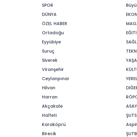
SPOR
Büyü
DÜNYA
EKO
ÖZEL HABER
MAG
Ortadoğu
EĞİT
Eyyübiye
SAĞL
Suruç
TEKN
Siverek
YAŞ
Viranşehir
KÜLT
Ceylanpınar
YERE
Hilvan
DİĞE
Harran
RÖP
Akçakale
ASAY
Halfeti
ŞUT
Karaköprü
Aspi
Birecik
ŞUTB