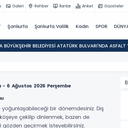
o
Galeri
Rehber
İlanlar
Anket
Gazeteler
T
Şanlıurfa
Şanlıurfa Valilik
Kadın
SPOR
DÜNY
A BÜYÜKŞEHİR BELEDİYESİ ATATÜRK BULVARI'NDA ASFALT
B
 - 6 Ağustos 2026 Perşembe
mu
e yoğunlaşabileceği bir dönemdesiniz. Dış
r köşeye çekilip dinlenmek, bazen de
gözden geçirmek isteyebilirsiniz.