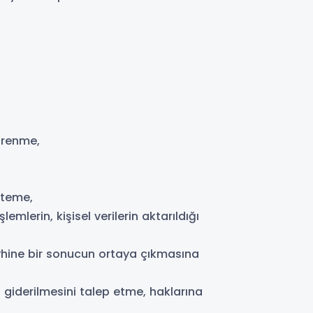
öğrenme,
steme,
emlerin, kişisel verilerin aktarıldığı
eyhine bir sonucun ortaya çıkmasına
n giderilmesini talep etme, haklarına