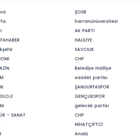
va
ŞOSB
yfa
harranünüversitesi
n
AK PARTİ
FAHABER
HALİLİYE
kşehir
SAVCILIK
NOMİ
CHP
AZİN
Belediye Haliliye
İM
saadet partisı
IK
ŞANLIURFASPOR
OLOJİ
GENÇLİKSPOR
AM
gelecek partisı
ÜR - SANAT
CHP
L
NİHATÇİFTCİ
R
Analiz