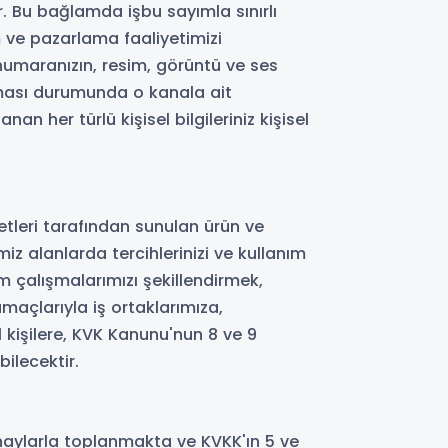
idir. Bu bağlamda işbu sayımla sınırlı
 ve pazarlama faaliyetimizi
 numaranızın, resim, görüntü ve ses
ılması durumunda o kanala ait
an her türlü kişisel bilgileriniz kişisel
etleri tarafından sunulan ürün ve
miz alanlarda tercihlerinizi ve kullanım
m çalışmalarımızı şekillendirmek,
amaçlarıyla iş ortaklarımıza,
l kişilere, KVK Kanunu'nun 8 ve 9
ilecektir.
 onaylarla toplanmakta ve KVKK'ın 5 ve