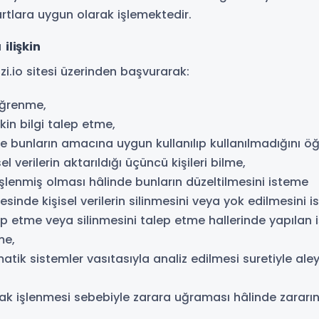
rtlara uygun olarak işlemektedir.
 ilişkin
i.io sitesi üzerinden başvurarak:
 öğrenme,
şkin bilgi talep etme,
 ve bunların amacına uygun kullanılıp kullanılmadığını 
l verilerin aktarıldığı üçüncü kişileri bilme,
ş işlenmiş olması hâlinde bunların düzeltilmesini isteme
sinde kişisel verilerin silinmesini veya yok edilmesini i
lep etme veya silinmesini talep etme hallerinde yapılan işl
me,
atik sistemler vasıtasıyla analiz edilmesi suretiyle al
larak işlenmesi sebebiyle zarara uğraması hâlinde zararı