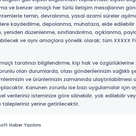
ma ve benzer amaçlı her türlü iletişim mesajlarının gönde
emlerle temin, devralınma, yasal azami süreler aşılma
vlere kaydedilme, depolanma, muhafaza, elde edilebilir h
me, yeniden düzenlenme, sınıflandırılma, açıklanma, payl
labilecek ve aynı amaçlara yönelik olarak; tüm XXXXX Fi
amaçlı tarafınızı bilgilendirme, kişi hak ve özgürlükler
unlu olan durumlarda, olası gönderilerinizin sağlıklı şe
mlerimizin ve ürünlerinizin zamanında ulaştırılabilmesi 
şılacaktır. Kanunen zorunlu ise bazı uygulamalar için ayr
verileriniz isteminize göre silinebilir, yok edilebilir vey
lepleriniz yerine getirilecektir.
isoft
Haber Yazılımı