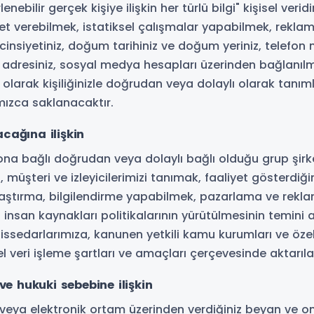
lenebilir gerçek kişiye ilişkin her türlü bilgi" kişisel ver
t verebilmek, istatiksel çalışmalar yapabilmek, reklam
 cinsiyetiniz, doğum tarihiniz ve doğum yeriniz, telefon
sta adresiniz, sosyal medya hesapları üzerinden bağlan
 olarak kişiliğinizle doğrudan veya dolaylı olarak tanımlan
mızca saklanacaktır.
lacağına ilişkin
 ona bağlı doğrudan veya dolaylı bağlı olduğu grup şirk
 müşteri ve izleyicilerimizi tanımak, faaliyet gösterdiği
araştırma, bilgilendirme yapabilmek, pazarlama ve rekla
X insan kaynakları politikalarının yürütülmesinin temini 
 hissedarlarımıza, kanunen yetkili kamu kurumları ve öze
l veri işleme şartları ve amaçları çerçevesinde aktarılab
ve hukuki sebebine ilişkin
sözlü veya elektronik ortam üzerinden verdiğiniz beyan ve