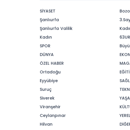
SİYASET
Bozo
Şanlıurfa
3.Sa
Şanlıurfa Valilik
Kadı
Kadın
63UR
SPOR
Büyü
DÜNYA
EKO
ÖZEL HABER
MAG
Ortadoğu
EĞİT
Eyyübiye
SAĞL
Suruç
TEKN
Siverek
YAŞ
Viranşehir
KÜLT
Ceylanpınar
YERE
Hilvan
DİĞE