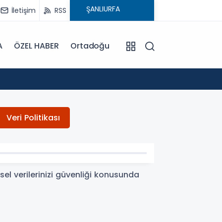
İletişim
RSS
A
ÖZEL HABER
Ortadoğu
16:12
Anne S
Veri Politikası
el verilerinizi güvenliği konusunda