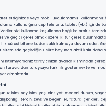
yaret ettiğinizde veya mobil uygulamamızı kullanmanız h
ulama kullandığınız cep telefonu, tablet (vb.) içinde t
l Verilerinizi kullanma koşullarına bağlı kalarak sitemizd
rez ve geçici çerez olmak üzere iki tür çerez bulunmaktadı
rlilik süresi bitene kadar saklı kalmaya devam eder. Geçi
et sitemizde geçirdiğiniz süre boyunca aktif kalır daha s
ı istemiyorsanız tarayıcınızın ayarlar kısmından çerez k
rları tarayıcıdan tarayıcıya farklılık göstermekte ve mod
r yer almaktadır.
etni
ğunuz isim, soy isim, yaş, cinsiyet, medeni durum, yaşanıl
 alışkanlığı-tercih, zevk ve beğeniler, fatura içerikleri, 
bilgileri gibi kişisel bilgilerinizin toplanması; kişisel bilg