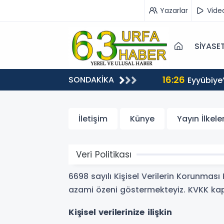
Yazarlar
Vide
SİYASE
16:26
SONDAKİKA
Eyyübiye
İletişim
Künye
Yayın İlkeler
Veri Politikası
6698 sayılı Kişisel Verilerin Korunmas
azami özeni göstermekteyiz. KVKK kaps
Kişisel verilerinize ilişkin