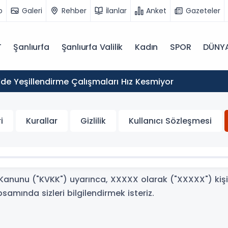
o
Galeri
Rehber
İlanlar
Anket
Gazeteler
T
Şanlıurfa
Şanlıurfa Valilik
Kadın
SPOR
DÜNY
’de Yeşillendirme Çalışmaları Hız Kesmiyor
i
Kurallar
Gizlilik
Kullanıcı Sözleşmesi
ı Kanunu ("KVKK") uyarınca, XXXXX olarak ("XXXXX") kişis
amında sizleri bilgilendirmek isteriz.