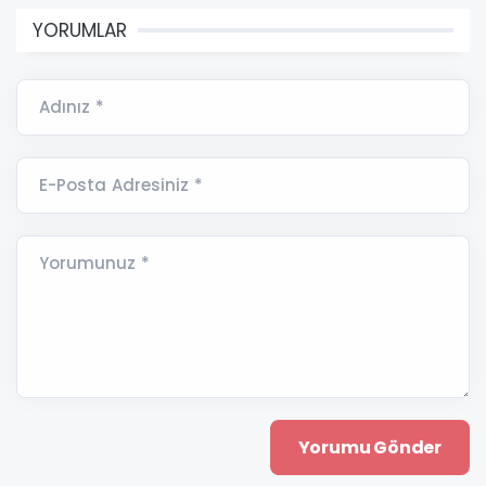
Sakarya’nın Arifiye ilçesinde Trafik Haftası
kapsamında Bekir Sıtkı Durgun İlkokulu
öğrencileri ve öğretmenleriyle yaya geçidinde