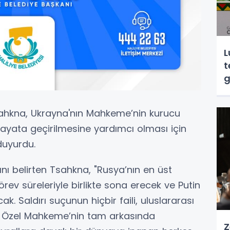
L
t
g
sahkna, Ukrayna'nın Mahkeme’nin kurucu
hayata geçirilmesine yardımcı olması için
duyurdu.
nı belirten Tsahkna, "Rusya’nın en üst
örev süreleriyle birlikte sona erecek ve Putin
k. Saldırı suçunun hiçbir faili, uluslararası
a, Özel Mahkeme’nin tam arkasında
Z