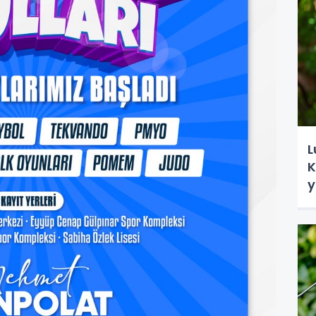
L
K
y