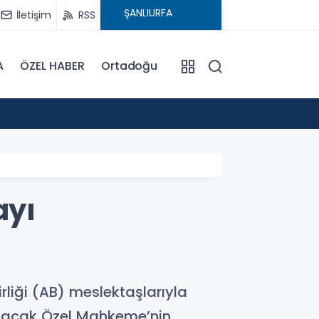
İletişim
RSS
A
ÖZEL HABER
Ortadoğu
12:45
Şanlıu
ayı
rliği (AB) meslektaşlarıyla
 tutacak Özel Mahkeme’nin