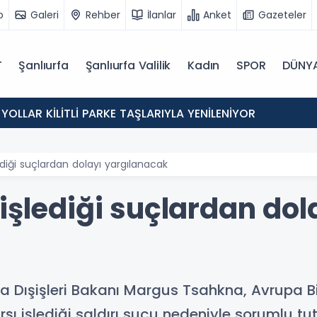
o
Galeri
Rehber
İlanlar
Anket
Gazeteler
T
Şanlıurfa
Şanlıurfa Valilik
Kadın
SPOR
DÜNY
 YOLLAR KİLİTLİ PARKE TAŞLARIYLA YENİLENİYOR
ediği suçlardan dolayı yargılanacak
işlediği suçlardan dol
a Dışişleri Bakanı Margus Tsahkna, Avrupa Bi
arşı işlediği saldırı suçu nedeniyle sorumlu