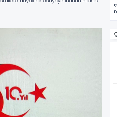
kurallara dayalı bir dünyaya inanan herkes
c
m
Ç