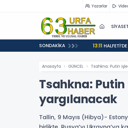
Yazarlar
Vide
SİYASE
13:11
SONDAKİKA
HALFETİ’DE
Anasayfa
GÜNCEL
Tsahkna: Putin işl
Tsahkna: Putin 
yargılanacak
Tallin, 9 Mayıs (Hibya)- Estony
birlikte, Rusya’yı Ukrayna’ya k