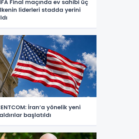
İFA Final maçında ev sahibi üç
lkenin liderleri stadda yerini
ldı
ENTCOM: İran’a yönelik yeni
aldırılar başlatıldı