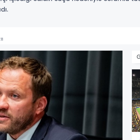
dı.
11