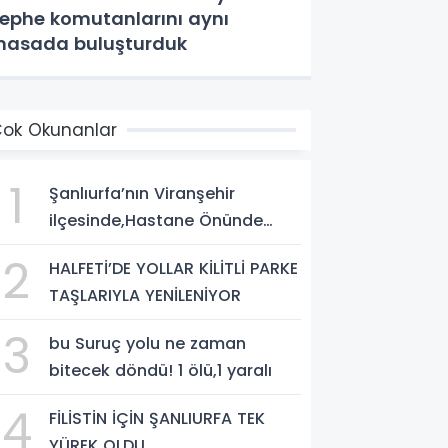
ephe komutanlarını aynı
asada buluşturduk
ok Okunanlar
1
Şanlıurfa’nın Viranşehir
ilçesinde,Hastane Önünde
Silahlı Saldırı: 2 Ağır Yaralı
2
HALFETİ’DE YOLLAR KİLİTLİ PARKE
TAŞLARIYLA YENİLENİYOR
3
bu Suruç yolu ne zaman
bitecek döndü! 1 ölü,1 yaralı
4
FİLİSTİN İÇİN ŞANLIURFA TEK
YÜREK OLDU