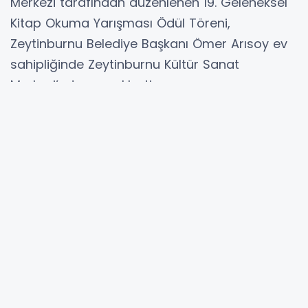
Merkezi tarafından düzenlenen 19. Geleneksel
Kitap Okuma Yarışması Ödül Töreni,
Zeytinburnu Belediye Başkanı Ömer Arısoy ev
sahipliğinde Zeytinburnu Kültür Sanat
Merkezi’nde gerçekleşti.
4 grupta düzenlenen yarışmada, 1’inci grubu 4
ve 5. sınıflar, 2’inci grubu 6, 7 ve 8. sınıflar,
3’üncü grubu lise öğrencileri, 4’üncü grubu ise
yetişkinler oluşturdu.