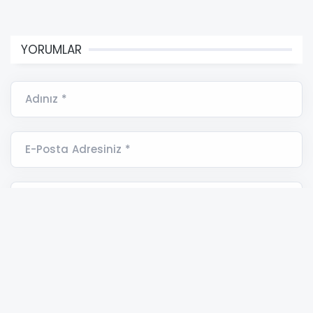
müdahale aracı, 1 dozer, 1 treyler, 2 hizmet
vasıtası, 27 personel ile destek sağlandığı
bildirildi.
Açıklamada çıkan yangını bir an evvel kontrol
altına almak için mücadele edildiği belirtildi.
Hibya Haber Ajansı