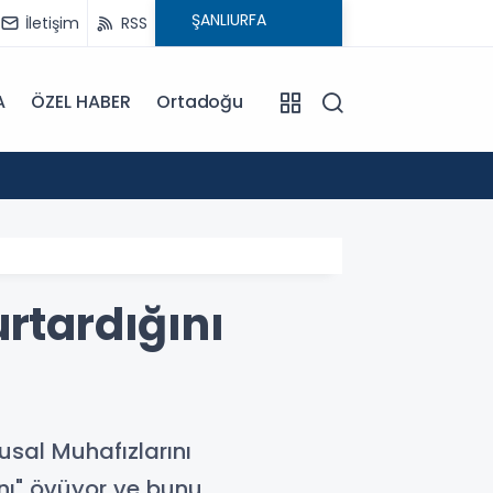
İletişim
RSS
A
ÖZEL HABER
Ortadoğu
13:07
rtardığını
sal Muhafızlarını
nı" övüyor ve bunu