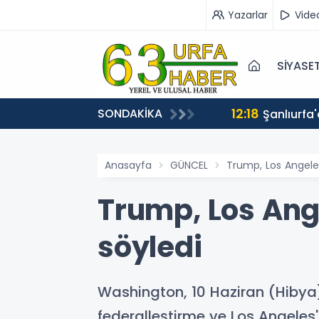
Yazarlar
Vide
SİYASE
12:18
SONDAKİKA
ASKETBOL EĞİTİMİ
Şanlıurfa
Anasayfa
GÜNCEL
Trump, Los Angeles'
Trump, Los Ange
söyledi
Washington, 10 Haziran (Hibya)
federalleştirme ve Los Angeles