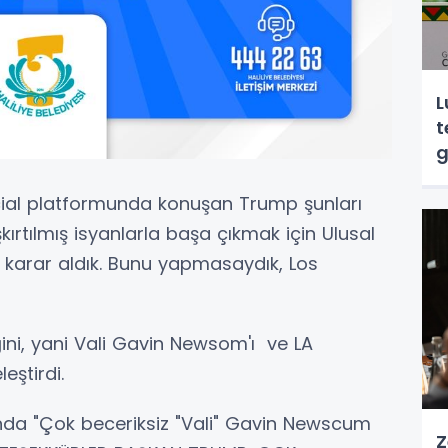
L
t
g
cial platformunda konuşan Trump şunları
ışkırtılmış isyanlarla başa çıkmak için Ulusal
 karar aldık. Bunu yapmasaydık, Los
iğini, yani Vali Gavin Newsom'ı ve LA
eştirdi.
nda "Çok beceriksiz "Vali" Gavin Newscum
Z