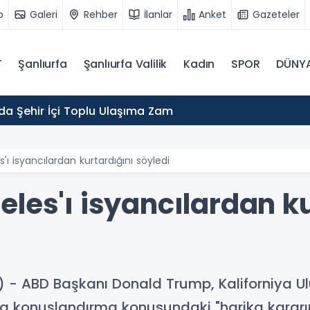
o
Galeri
Rehber
İlanlar
Anket
Gazeteler
T
Şanlıurfa
Şanlıurfa Valilik
Kadın
SPOR
DÜNY
'da Şehir İçi Toplu Ulaşıma Zam
ı isyancılardan kurtardığını söyledi
les'ı isyancılardan ku
 - ABD Başkanı Donald Trump, Kaliforniya Ulu
'a konuşlandırma konusundaki "harika kararı