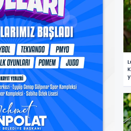
L
K
y