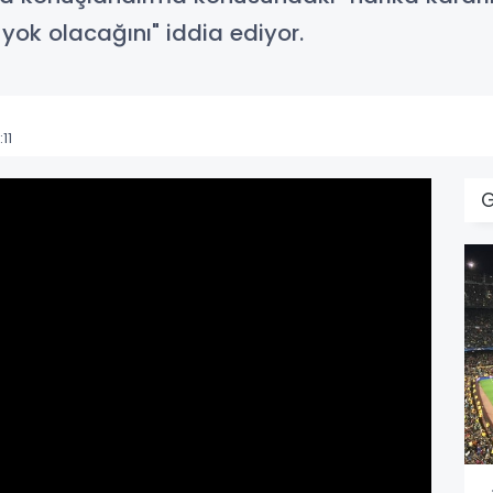
k olacağını" iddia ediyor.
11