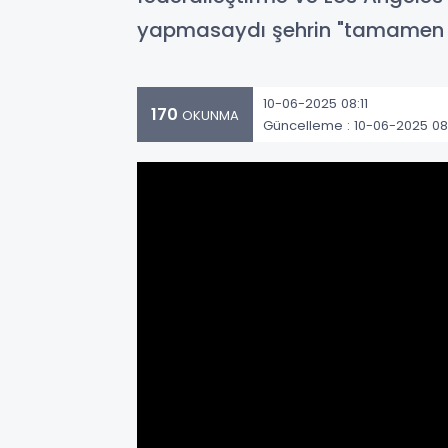
yapmasaydı şehrin "tamamen yo
10-06-2025 08:11
170
OKUNMA
Güncelleme : 10-06-2025 08: