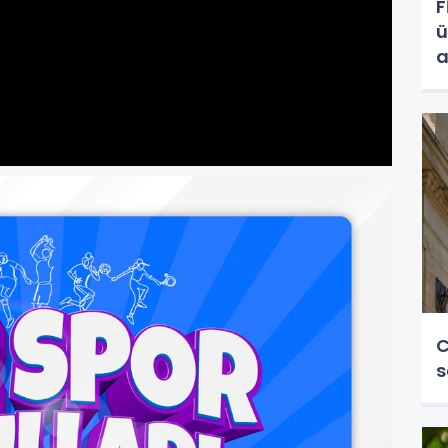
F
ü
a
C
s