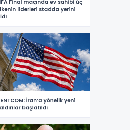
İFA Final maçında ev sahibi üç
lkenin liderleri stadda yerini
ldı
ENTCOM: İran’a yönelik yeni
aldırılar başlatıldı