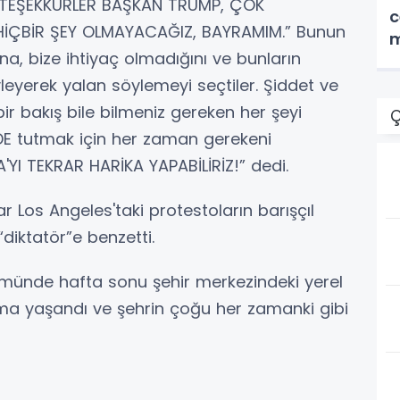
, "TEŞEKKÜRLER BAŞKAN TRUMP, ÇOK
c
 HİÇBİR ŞEY OLMAYACAĞIZ, BAYRAMIM.” Bunun
m
ına, bize ihtiyaç olmadığını ve bunların
leyerek yalan söylemeyi seçtiler. Şiddet ve
bir bakış bile bilmeniz gereken her şeyi
Ç
DE tutmak için her zaman gerekeni
'YI TEKRAR HARİKA YAPABİLİRİZ!” dedi.
Los Angeles'taki protestoların barışçıl
diktatör”e benzetti.
lümünde hafta sonu şehir merkezindeki yerel
ma yaşandı ve şehrin çoğu her zamanki gibi