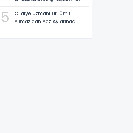
ARALIKSIZ SÜRÜYOR
5
Cildiye Uzmanı Dr. Ümit
Yılmaz'dan Yaz Aylarında
Güneşten Korunma Uyarısı