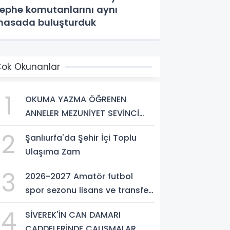
ephe komutanlarını aynı
asada buluşturduk
ok Okunanlar
1
OKUMA YAZMA ÖĞRENEN
ANNELER MEZUNİYET SEVİNCİ
YAŞADI
2
Şanlıurfa'da Şehir İçi Toplu
Ulaşıma Zam
3
2026-2027 Amatör futbol
spor sezonu lisans ve transfer
ücretleri belli oldu
4
SİVEREK'İN CAN DAMARI
CADDELERİNDE ÇALIŞMALAR