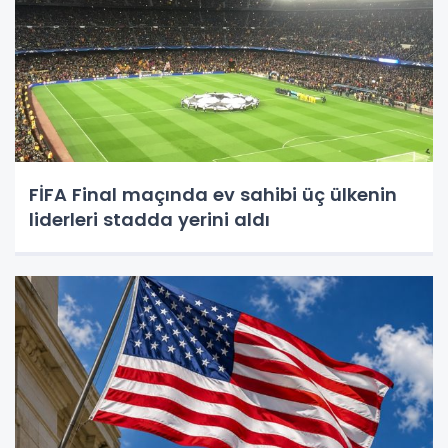
FİFA Final maçında ev sahibi üç ülkenin
liderleri stadda yerini aldı