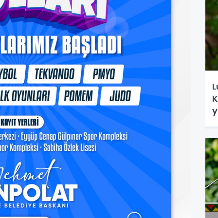
L
K
y