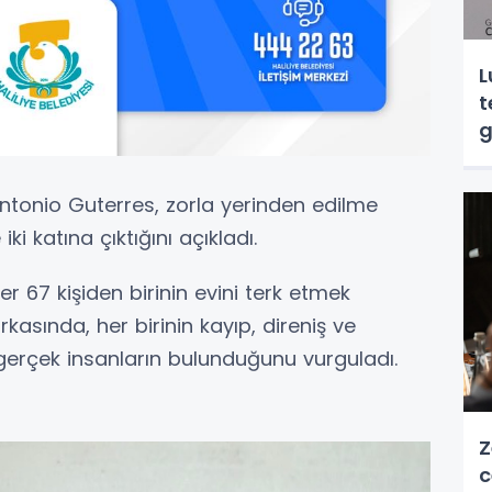
L
t
g
 Antonio Guterres, zorla yerinden edilme
i katına çıktığını açıkladı.
67 kişiden birinin evini terk etmek
arkasında, her birinin kayıp, direniş ve
gerçek insanların bulunduğunu vurguladı.
Z
c