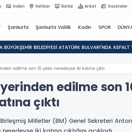
o
Galeri
Rehber
İlanlar
Anket
Gazeteler
T
Şanlıurfa
Şanlıurfa Valilik
Kadın
SPOR
DÜNY
A BÜYÜKŞEHİR BELEDİYESİ ATATÜRK BULVARI'NDA ASFALT
inden edilme son 10 yılda neredeyse iki katına çıktı
 yerinden edilme son 1
atına çıktı
Birleşmiş Milletler (BM) Genel Sekreteri Anton
neredeyse iki katına çıktığını açıkladı.