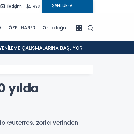
İletişim
RSS
A
ÖZEL HABER
Ortadoğu
12:46
 YENİLEME ÇALIŞMALARINA BAŞLIYOR
Eyyübi
0 yılda
io Guterres, zorla yerinden