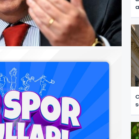
a
C
s