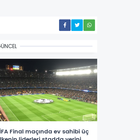
GÜNCEL
İFA Final maçında ev sahibi üç
lkenin liderleri stadda yerini