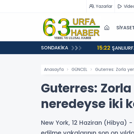
Yazarlar
Vide
SİYASE
15:22
SONDAKİKA
EÇİŞLERİ BAŞLADI
ŞANLIURF
Anasayfa
GÜNCEL
Guterres: Zorla yer
Guterres: Zorla
neredeyse iki k
New York, 12 Haziran (Hibya) - 
edilme vakalarının son on yılda 