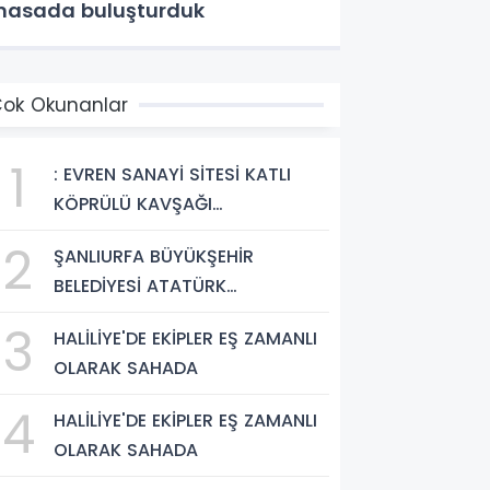
asada buluşturduk
ok Okunanlar
1
: EVREN SANAYİ SİTESİ KATLI
KÖPRÜLÜ KAVŞAĞI
TAMAMLANDI, ARAÇ GEÇİŞLERİ
2
ŞANLIURFA BÜYÜKŞEHİR
BAŞLADI
BELEDİYESİ ATATÜRK
BULVARI'NDA ASFALT YENİLEME
3
HALİLİYE'DE EKİPLER EŞ ZAMANLI
ÇALIŞMALARINA BAŞLIYOR
OLARAK SAHADA
4
HALİLİYE'DE EKİPLER EŞ ZAMANLI
OLARAK SAHADA