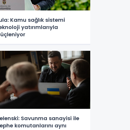
ula: Kamu sağlık sistemi
eknoloji yatırımlarıyla
üçleniyor
elenski: Savunma sanayisi ile
ephe komutanlarını aynı