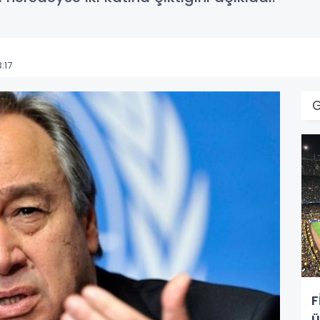
:17
F
ü