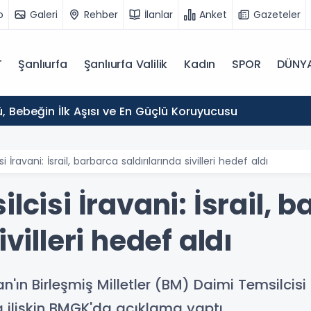
o
Galeri
Rehber
İlanlar
Anket
Gazeteler
T
Şanlıurfa
Şanlıurfa Valilik
Kadın
SPOR
DÜNY
, Bebeğin İlk Aşısı ve En Güçlü Koruyucusu
i İravani: İsrail, barbarca saldırılarında sivilleri hedef aldı
lcisi İravani: İsrail, 
ivilleri hedef aldı
n'ın Birleşmiş Milletler (BM) Daimi Temsilcisi E
na ilişkin BMGK'da açıklama yaptı.