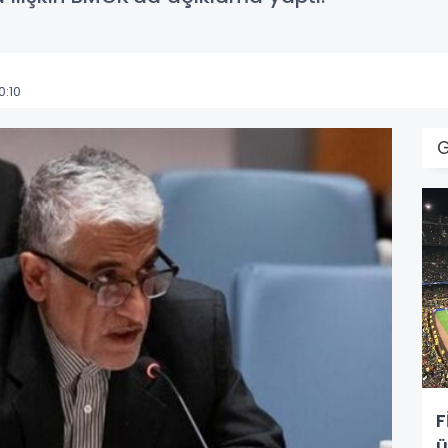
0:10
F
ü