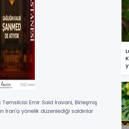
L
K
y
i Temsilcisi Emir Said İravani, Birleşmiş
in İran'a yönelik düzenlediği saldırılar