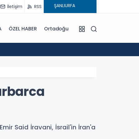
İletişim
RSS
A
ÖZEL HABER
Ortadoğu
15:08
: ATA
barbarca
mir Said İravani, İsrail'in İran'a