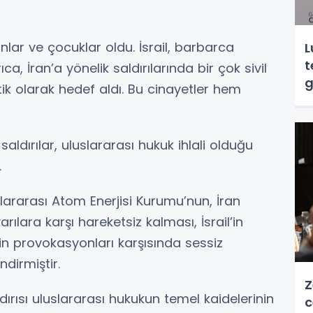
lar ve çocuklar oldu. İsrail, barbarca
L
t
rıca, İran’a yönelik saldırılarında bir çok sivil
g
tik olarak hedef aldı. Bu cinayetler hem
ldırılar, uluslararası hukuk ihlali olduğu
r.
lararası Atom Enerjisi Kurumu’nun, İran
rılara karşı hareketsiz kalması, İsrail’in
’in provokasyonları karşısında sessiz
ndirmiştir.
Z
aldırısı uluslararası hukukun temel kaidelerinin
c