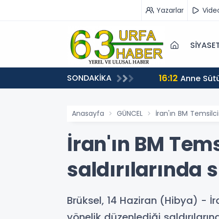
Yazarlar
Vide
SİYASE
16:12
SONDAKİKA
Anne Sütü
Anasayfa
GÜNCEL
İran'ın BM Temsilcis
İran'ın BM Temsi
saldırılarında s
Brüksel, 14 Haziran (Hibya) - İra
yönelik düzenlediği saldırıları