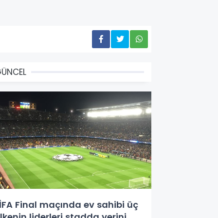
GÜNCEL
İFA Final maçında ev sahibi üç
lkenin liderleri stadda yerini