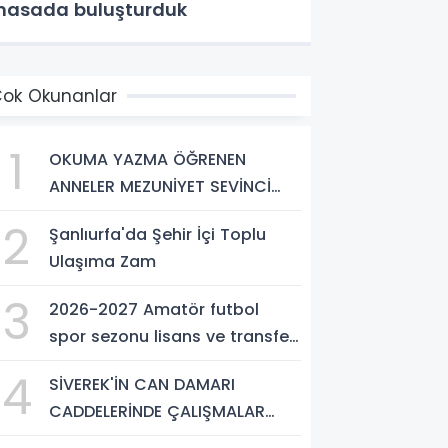
asada buluşturduk
ok Okunanlar
1
OKUMA YAZMA ÖĞRENEN
ANNELER MEZUNİYET SEVİNCİ
YAŞADI
2
Şanlıurfa'da Şehir İçi Toplu
Ulaşıma Zam
3
2026-2027 Amatör futbol
spor sezonu lisans ve transfer
ücretleri belli oldu
4
SİVEREK'İN CAN DAMARI
CADDELERİNDE ÇALIŞMALAR
ARALIKSIZ SÜRÜYOR