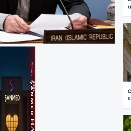
a
C
s