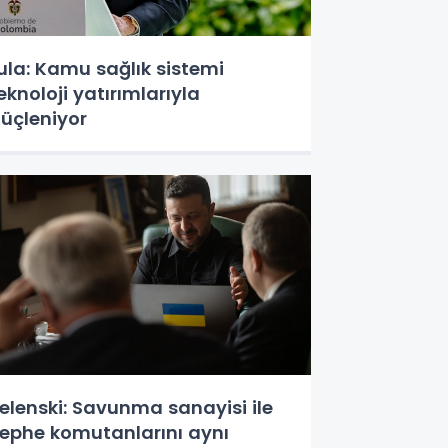
ula: Kamu sağlık sistemi
eknoloji yatırımlarıyla
üçleniyor
elenski: Savunma sanayisi ile
ephe komutanlarını aynı