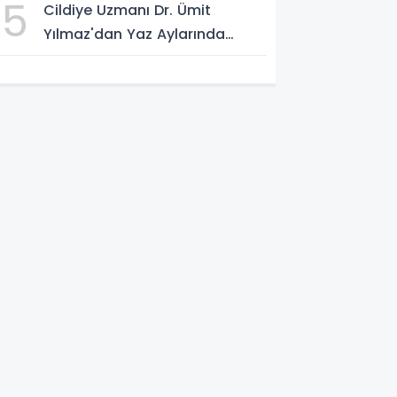
5
Cildiye Uzmanı Dr. Ümit
Yılmaz'dan Yaz Aylarında
Güneşten Korunma Uyarısı