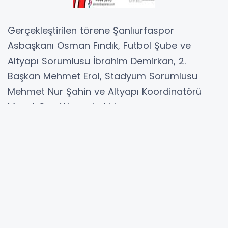
Gerçekleştirilen törene Şanlıurfaspor
Asbaşkanı Osman Fındık, Futbol Şube ve
Altyapı Sorumlusu İbrahim Demirkan, 2.
Başkan Mehmet Erol, Stadyum Sorumlusu
Mehmet Nur Şahin ve Altyapı Koordinatörü
Mesut Can Yılmaz katıldı.
Şanlıurfaspor’dan yapılan açıklamada
“Akademi Seçmeleri'nde gösterdikleri titiz
çalışmalar ve destekleriyle sürece değer
katan kadın hakemlerimize teşekkür eder,
başarılarının devamını dileriz” ifadelerine yer
verildi.