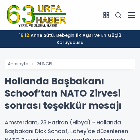
16:12
Anne Sütü, Bebeğin İlk Aşısı ve En Güçlü
Koruyucusu
Anasayfa
GÜNCEL
Hollanda Başbakanı
Schoof’tan NATO Zirvesi
sonrası teşekkür mesajı
Amsterdam, 23 Haziran (Hibya) - Hollanda
Başbakanı Dick Schoof, Lahey'de düzenlenen