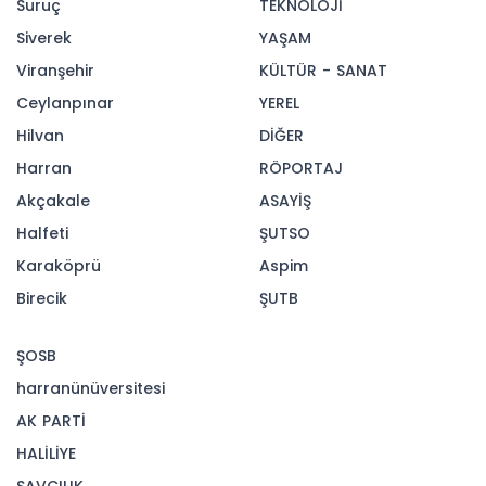
Suruç
TEKNOLOJİ
Siverek
YAŞAM
Viranşehir
KÜLTÜR - SANAT
Ceylanpınar
YEREL
Hilvan
DİĞER
Harran
RÖPORTAJ
Akçakale
ASAYİŞ
Halfeti
ŞUTSO
Karaköprü
Aspim
Birecik
ŞUTB
ŞOSB
harranünüversitesi
AK PARTİ
HALİLİYE