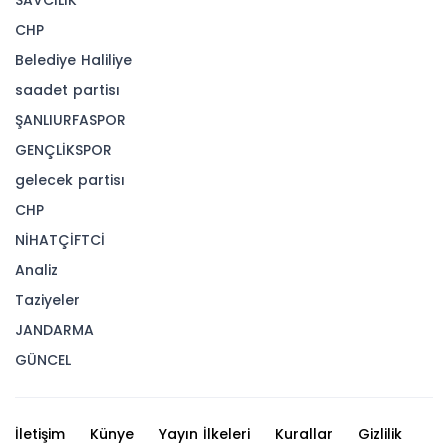
SAVCILIK
CHP
Belediye Haliliye
saadet partisı
ŞANLIURFASPOR
GENÇLİKSPOR
gelecek partisı
CHP
NİHATÇİFTCİ
Analiz
Taziyeler
JANDARMA
GÜNCEL
İletişim
Künye
Yayın İlkeleri
Kurallar
Gizlilik