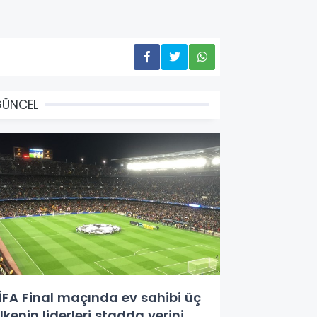
GÜNCEL
İFA Final maçında ev sahibi üç
lkenin liderleri stadda yerini