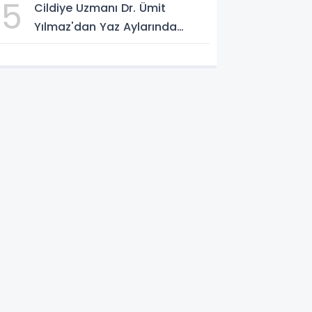
5
Cildiye Uzmanı Dr. Ümit
Yılmaz'dan Yaz Aylarında
Güneşten Korunma Uyarısı