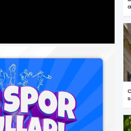
a
C
s