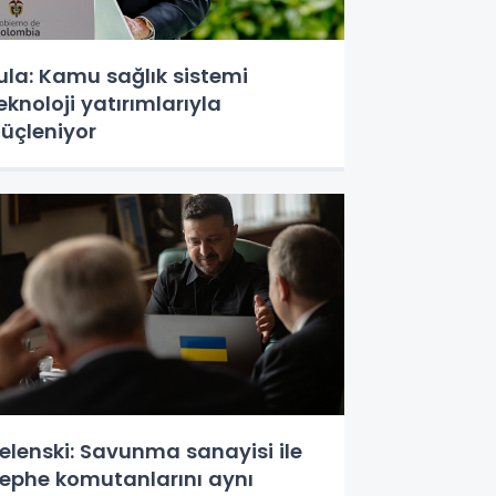
ula: Kamu sağlık sistemi
eknoloji yatırımlarıyla
üçleniyor
elenski: Savunma sanayisi ile
ephe komutanlarını aynı