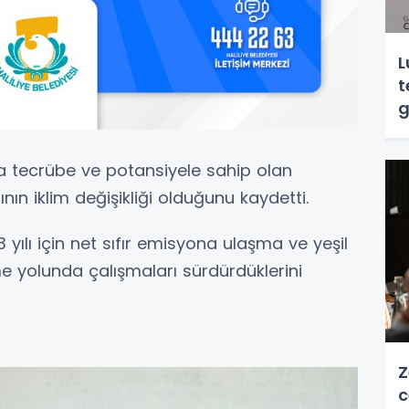
L
t
g
da tecrübe ve potansiyele sahip olan
ının iklim değişikliği olduğunu kaydetti.
 yılı için net sıfır emisyona ulaşma ve yeşil
 yolunda çalışmaları sürdürdüklerini
Z
c