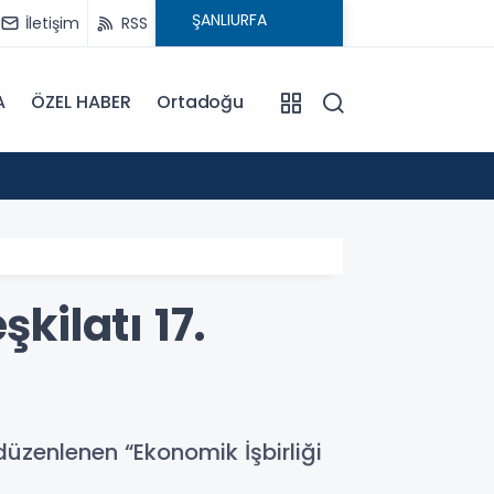
İletişim
RSS
A
ÖZEL HABER
Ortadoğu
15:08
: ATA
kilatı 17.
üzenlenen “Ekonomik İşbirliği