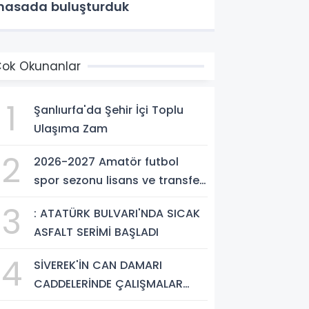
asada buluşturduk
ok Okunanlar
1
Şanlıurfa'da Şehir İçi Toplu
Ulaşıma Zam
2
2026-2027 Amatör futbol
spor sezonu lisans ve transfer
ücretleri belli oldu
3
: ATATÜRK BULVARI'NDA SICAK
ASFALT SERİMİ BAŞLADI
4
SİVEREK'İN CAN DAMARI
CADDELERİNDE ÇALIŞMALAR
ARALIKSIZ SÜRÜYOR