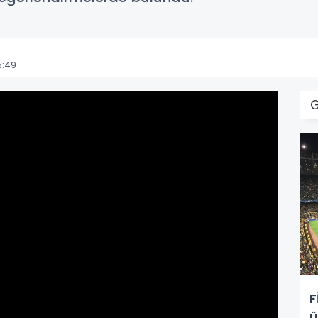
5:49
F
ü