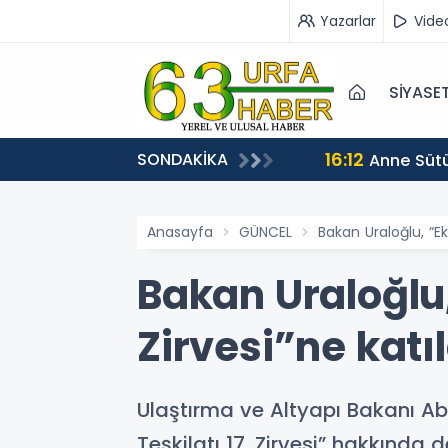
Yazarlar
Vide
SİYASE
16:12
SONDAKİKA
Anne Sütü
Anasayfa
GÜNCEL
Bakan Uraloğlu, “Eko
Bakan Uraloğlu, 
Zirvesi”ne katıl
Ulaştırma ve Altyapı Bakanı Ab
Teşkilatı 17. Zirvesi” hakkında