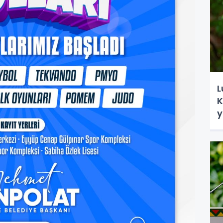
L
K
y