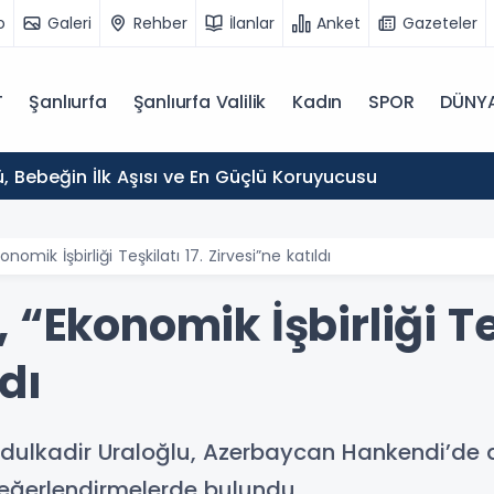
o
Galeri
Rehber
İlanlar
Anket
Gazeteler
T
Şanlıurfa
Şanlıurfa Valilik
Kadın
SPOR
DÜNY
, Bebeğin İlk Aşısı ve En Güçlü Koruyucusu
nomik İşbirliği Teşkilatı 17. Zirvesi”ne katıldı
“Ekonomik İşbirliği Teş
dı
dulkadir Uraloğlu, Azerbaycan Hankendi’de d
 değerlendirmelerde bulundu.