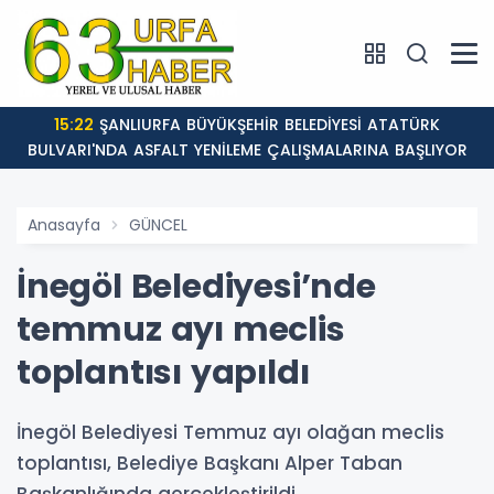
15:22
ŞANLIURFA BÜYÜKŞEHİR BELEDİYESİ ATATÜRK
BULVARI'NDA ASFALT YENİLEME ÇALIŞMALARINA BAŞLIYOR
Anasayfa
GÜNCEL
İnegöl Belediyesi’nde
temmuz ayı meclis
toplantısı yapıldı
İnegöl Belediyesi Temmuz ayı olağan meclis
toplantısı, Belediye Başkanı Alper Taban