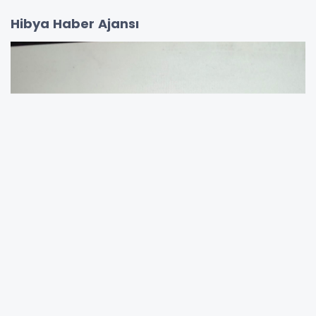
İspanya Dışişleri, Avrupa Birliği ve İşbirliği