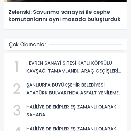
Zelenski: Savunma sanayisi ile cephe
komutanlarını aynı masada buluşturduk
Çok Okunanlar
1
: EVREN SANAYİ SİTESİ KATLI KÖPRÜLÜ
KAVŞAĞI TAMAMLANDI, ARAÇ GEÇİŞLERİ
BAŞLADI
2
ŞANLIURFA BÜYÜKŞEHİR BELEDİYESİ
ATATÜRK BULVARI'NDA ASFALT YENİLEME
ÇALIŞMALARINA BAŞLIYOR
3
HALİLİYE'DE EKİPLER EŞ ZAMANLI OLARAK
SAHADA
HALİLİYE'DE EKİPLER EŞ ZAMANLI OLARAK