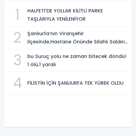
1
HALFETİ’DE YOLLAR KİLİTLİ PARKE
TAŞLARIYLA YENİLENİYOR
2
Şanlıurfa’nın Viranşehir
ilçesinde,Hastane Önünde Silahlı Saldırı:
2 Ağır Yaralı
3
bu Suruç yolu ne zaman bitecek döndü!
1 ölü,1 yaralı
4
FİLİSTİN İÇİN ŞANLIURFA TEK YÜREK OLDU