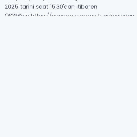
2025 tarihi saat 15.30'dan itibaren
ÖSYM’nin https://sonuc.osym.gov.tr adresinden
T.C. kimlik numarası ve aday şifresiyle
erişebilecek.
Hibya Haber Ajansı