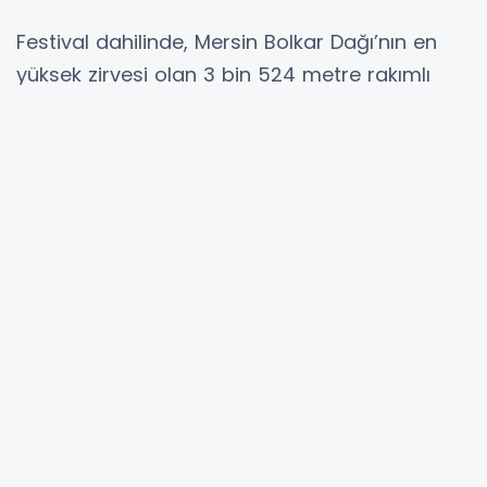
Festival dahilinde, Mersin Bolkar Dağı’nın en
yüksek zirvesi olan 3 bin 524 metre rakımlı
Medetsiz zirvesine tırmanıldı. Tırmanış, 5 yıl
önce hayatını kaybeden Türkiye’nin ilk dağcısı
ve Mersin Dağcılık Spor Kulübü onursal üyesi
Muzaffer Erol Gez anısına bu yıl 5. kez yapıldı.