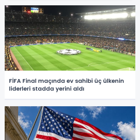
FİFA Final maçında ev sahibi üç ülkenin
liderleri stadda yerini aldı