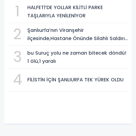
1
HALFETİ’DE YOLLAR KİLİTLİ PARKE
TAŞLARIYLA YENİLENİYOR
2
Şanlıurfa’nın Viranşehir
ilçesinde,Hastane Önünde Silahlı Saldırı:
2 Ağır Yaralı
3
bu Suruç yolu ne zaman bitecek döndü!
1 ölü,1 yaralı
4
FİLİSTİN İÇİN ŞANLIURFA TEK YÜREK OLDU