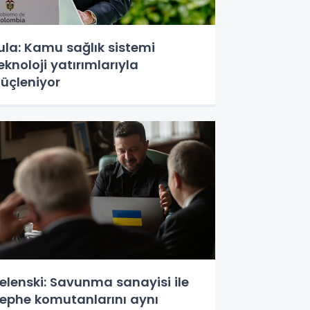
ula: Kamu sağlık sistemi
eknoloji yatırımlarıyla
üçleniyor
elenski: Savunma sanayisi ile
ephe komutanlarını aynı