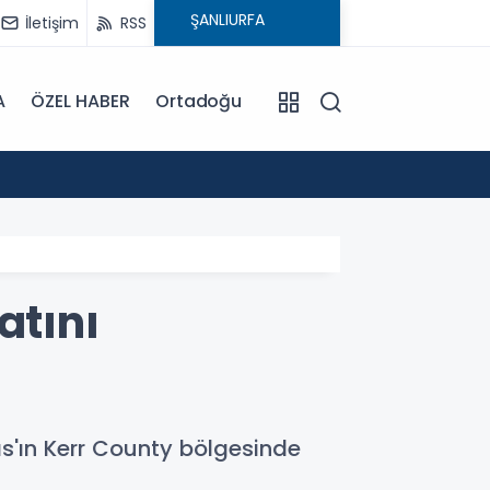
İletişim
RSS
A
ÖZEL HABER
Ortadoğu
12:45
Şanlıu
atını
s'ın Kerr County bölgesinde