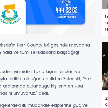
L
t
g
Teksas'ın Kerr County bölgesinde meydana
 halkı ve tüm Teksaslılara başsağlığı
eden yirmiden fazla kişinin aileleri ve
la birlikte olduğunu belirten Zelenski, "Yaz
aralarında bulunduğu kişilerin en kısa
masını umuyoruz." dedi.
Z
c
lgelerdeki ilk müdahale ekiplerine güç ve