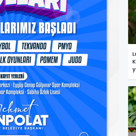
L
K
y