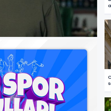
a
C
s