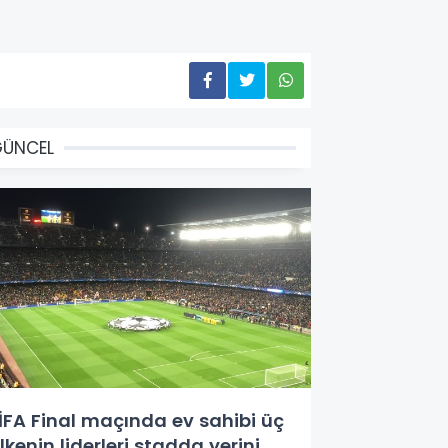
GÜNCEL
İFA Final maçında ev sahibi üç
lkenin liderleri stadda yerini