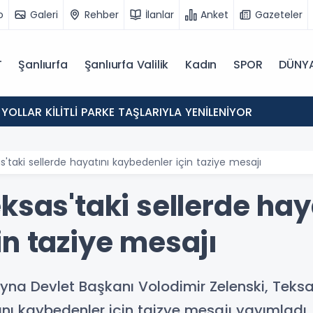
o
Galeri
Rehber
İlanlar
Anket
Gazeteler
T
Şanlıurfa
Şanlıurfa Valilik
Kadın
SPOR
DÜNY
 YOLLAR KİLİTLİ PARKE TAŞLARIYLA YENİLENİYOR
s'taki sellerde hayatını kaybedenler için taziye mesajı
ksas'taki sellerde hay
n taziye mesajı
na Devlet Başkanı Volodimir Zelenski, Teksa
ı kaybedenler için taizye mesajı yayımladı.