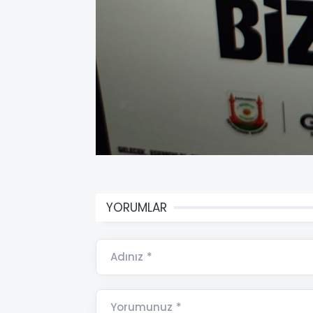
YORUMLAR
Adınız *
Yorumunuz *