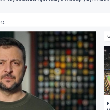
:42
F
ü