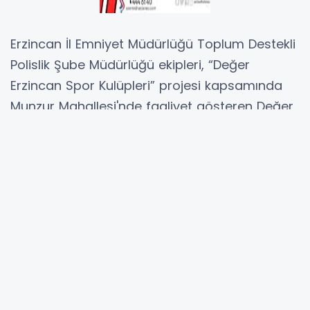
Erzincan İl Emniyet Müdürlüğü Toplum Destekli
Polislik Şube Müdürlüğü ekipleri, “Değer
Erzincan Spor Kulüpleri” projesi kapsamında
Munzur Mahallesi'nde faaliyet gösteren Değer
Erzincan Besi OSB Spor Kulübü’nü ziyaret etti.
Gerçekleştirilen ziyarette, 40 öğrenciye yönelik
olarak 112 Acil Çağrı Hattı’nın doğru kullanımı,
güvenli internet kullanımı, trafik güvenliği ve
genel güvenlik konularında bilgilendirme ve
eğitim faaliyetleri düzenlendi. Öğrencilere,
anlatılan konulara ilişkin bilgilendirici broşürler
de dağıtıldı.