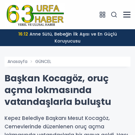
16:12
Anne Sütü, Bebeğin İlk Aşısı ve En Güçlü
Koruyucusu
Anasayfa
GÜNCEL
Başkan Kocagöz, oruç
açma lokmasında
vatandaşlarla buluştu
Kepez Belediye Başkanı Mesut Kocagöz,
Cemevlerinde düzenlenen oruç açma