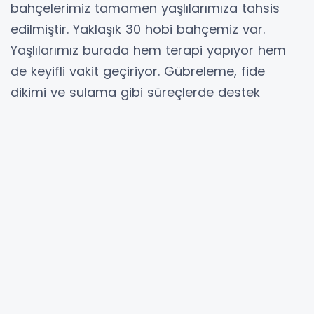
bahçelerimiz tamamen yaşlılarımıza tahsis
edilmiştir. Yaklaşık 30 hobi bahçemiz var.
Yaşlılarımız burada hem terapi yapıyor hem
de keyifli vakit geçiriyor. Gübreleme, fide
dikimi ve sulama gibi süreçlerde destek
oluyoruz ama tüm emek onların. Onlar için
burası, hayatla bağlarını güçlendiren bir alan”
ifadelerini kullandı.