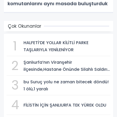
komutanlarını aynı masada buluşturduk
Çok Okunanlar
1
HALFETİ’DE YOLLAR KİLİTLİ PARKE
TAŞLARIYLA YENİLENİYOR
2
Şanlıurfa’nın Viranşehir
ilçesinde,Hastane Önünde Silahlı Saldırı:
2 Ağır Yaralı
3
bu Suruç yolu ne zaman bitecek döndü!
1 ölü,1 yaralı
4
FİLİSTİN İÇİN ŞANLIURFA TEK YÜREK OLDU