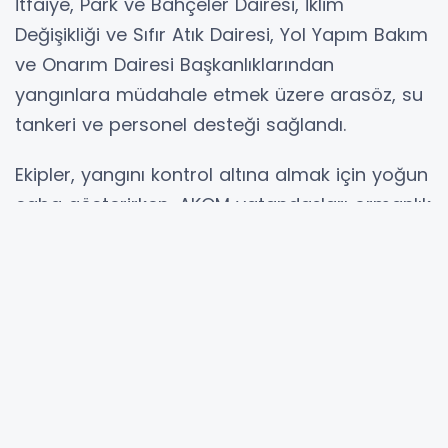
İtfaiye, Park ve Bahçeler Dairesi, İklim
Değişikliği ve Sıfır Atık Dairesi, Yol Yapım Bakım
ve Onarım Dairesi Başkanlıklarından
yangınlara müdahale etmek üzere arasöz, su
tankeri ve personel desteği sağlandı.
Ekipler, yangını kontrol altına almak için yoğun
çaba gösterirken, AKOM vatandaşları ormanlık
alanlarda ateş yakılmaması, sigara izmariti ve
cam şişe gibi yangına neden olabilecek
maddelerin doğaya bırakılmaması konusunda
uyardı. Ayrıca anız yakılmaması gerektiği de
hatırlatıldı.
Yetkililer, özellikle sıcak havaların devam ettiği
bu dönemde orman yangınlarına karşı daha