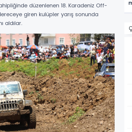
m
ahipliğinde düzenlenen 18. Karadeniz Off-
dereceye giren kulüpler yarış sonunda
 aldılar.
Ç