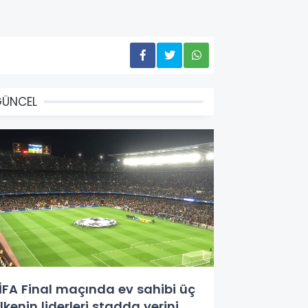
GÜNCEL
İFA Final maçında ev sahibi üç
lkenin liderleri stadda yerini