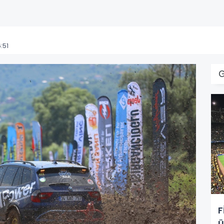
:51
F
ü