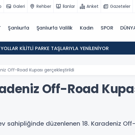
o
Galeri
Rehber
İlanlar
Anket
Gazeteler
T
Şanlıurfa
Şanlıurfa Valilik
Kadın
SPOR
DÜNY
 YOLLAR KİLİTLİ PARKE TAŞLARIYLA YENİLENİYOR
niz Off-Road Kupası gerçekleştirildi
radeniz Off-Road Kupa
ev sahipliğinde düzenlenen 18. Karadeniz Off-