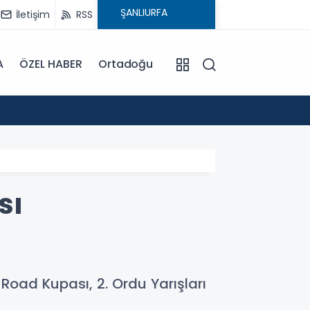
İletişim
RSS
A
ÖZEL HABER
Ortadoğu
12:45
Şanlıu
sı
Road Kupası, 2. Ordu Yarışları