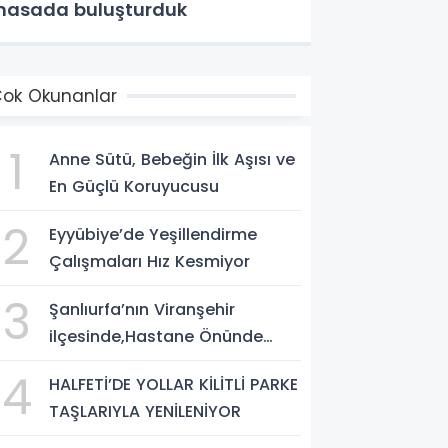
asada buluşturduk
ok Okunanlar
1
Anne Sütü, Bebeğin İlk Aşısı ve
En Güçlü Koruyucusu
2
Eyyübiye’de Yeşillendirme
Çalışmaları Hız Kesmiyor
3
Şanlıurfa’nın Viranşehir
ilçesinde,Hastane Önünde
Silahlı Saldırı: 2 Ağır Yaralı
4
HALFETİ’DE YOLLAR KİLİTLİ PARKE
TAŞLARIYLA YENİLENİYOR