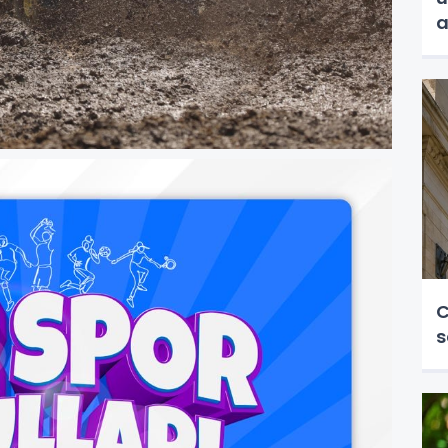
a
C
s