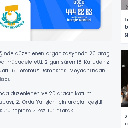
L
t
g
pliğinde düzenlenen organizasyonda 20 araç
ya mücadele etti. 2 gün süren 18. Karadeniz
ışları 15 Temmuz Demokrasi Meydanı’ndan
adı.
rında düzenlenen ve 20 aracın katılım
ası, 2. Ordu Yarışları için araçlar çeşitli
arkuru toplam 3 kez tur atarak
Z
c