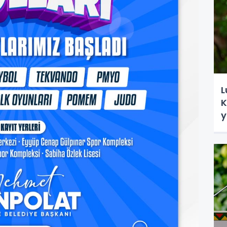
L
K
y