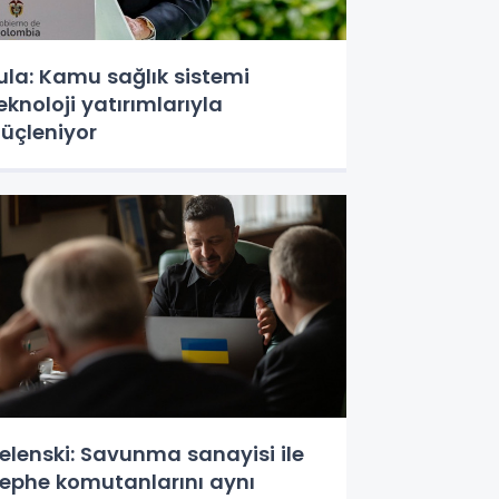
ula: Kamu sağlık sistemi
eknoloji yatırımlarıyla
üçleniyor
elenski: Savunma sanayisi ile
ephe komutanlarını aynı