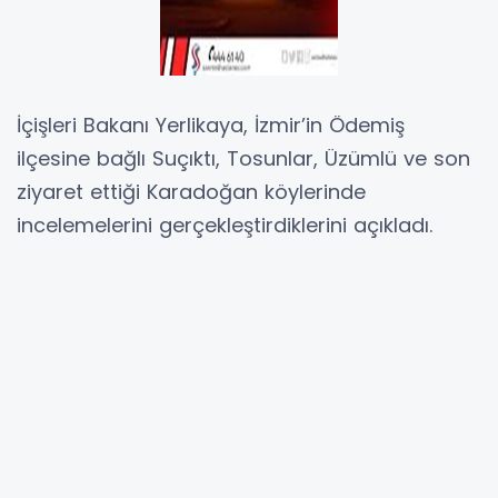
İçişleri Bakanı Yerlikaya, İzmir’in Ödemiş
ilçesine bağlı Suçıktı, Tosunlar, Üzümlü ve son
ziyaret ettiği Karadoğan köylerinde
incelemelerini gerçekleştirdiklerini açıkladı.
Yaklaşık 10 gün boyunca 12 ilçeyi ve 37
mahalleyi etkileyen yangınların özverili
mücadelelerin ardından kontrol altına
alındığını belirten Bakan Yerlikaya, şunları
kaydetti:
“Tamamlanan hasar tespit çalışmaları