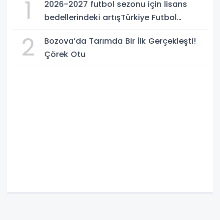
1
2026-2027 futbol sezonu için lisans
bedellerindeki artışTürkiye Futbol
Federasyonu işi ticarete indirdi
2
Bozova’da Tarımda Bir İlk Gerçekleşti!
Çörek Otu