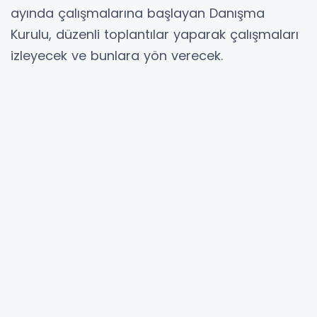
kurdu.
Nilüfer PlaKA’nın kapasitesini geliştirmek ve
katılımcılığı sağlamak amacıyla multi-
disipliner girişimcilerden, teknik uzmanlardan,
akademisyenlerden, belediye başkan
yardımcılarından ve çalışanlarından, sivil
toplum ve özel sektör temsilcilerinden oluşan
bir Danışma Kurulu kuruldu. 2025 yılı Mart
ayında çalışmalarına başlayan Danışma
Kurulu, düzenli toplantılar yaparak çalışmaları
izleyecek ve bunlara yön verecek.
Nilüfer PlaKA çalışmaları kapsamında, belediye
personeline yönelik proje eğitimleri ve proje
ekipleri kurulumu başladı. Stratejik planlar