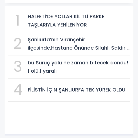
1
HALFETİ’DE YOLLAR KİLİTLİ PARKE
TAŞLARIYLA YENİLENİYOR
2
Şanlıurfa’nın Viranşehir
ilçesinde,Hastane Önünde Silahlı Saldırı:
2 Ağır Yaralı
3
bu Suruç yolu ne zaman bitecek döndü!
1 ölü,1 yaralı
4
FİLİSTİN İÇİN ŞANLIURFA TEK YÜREK OLDU