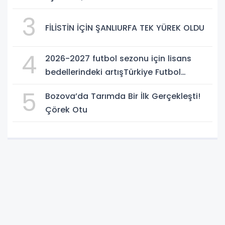
2 Ağır Yaralı
3
FİLİSTİN İÇİN ŞANLIURFA TEK YÜREK OLDU
4
2026-2027 futbol sezonu için lisans
bedellerindeki artışTürkiye Futbol
Federasyonu işi ticarete indirdi
5
Bozova’da Tarımda Bir İlk Gerçekleşti!
Çörek Otu