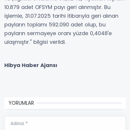
Kamuyu Aydınlatma Platformuna (KAP)
yapılan açıklamada, ''31.07.2025 tarihinde
Borsa İstanbul'da pay başına 55,20 TL – 55,39
TL (ağırlıklı ortalama 55,32 TL) fiyattan toplam
10.879 adet OFSYM payı geri alınmıştır. Bu
işlemle, 31.07.2025 tarihi itibarıyla geri alınan
payların toplamı 592.090 adet olup, bu
payların sermayeye oranı yüzde 0,4048'e
ulaşmıştır.'' bilgisi verildi.