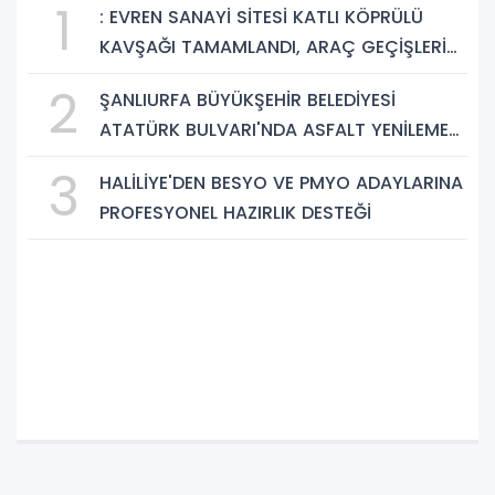
1
: EVREN SANAYİ SİTESİ KATLI KÖPRÜLÜ
KAVŞAĞI TAMAMLANDI, ARAÇ GEÇİŞLERİ
BAŞLADI
2
ŞANLIURFA BÜYÜKŞEHİR BELEDİYESİ
ATATÜRK BULVARI'NDA ASFALT YENİLEME
ÇALIŞMALARINA BAŞLIYOR
3
HALİLİYE'DEN BESYO VE PMYO ADAYLARINA
PROFESYONEL HAZIRLIK DESTEĞİ