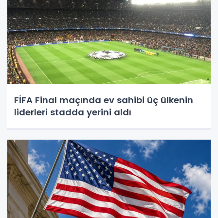
FİFA Final maçında ev sahibi üç ülkenin
liderleri stadda yerini aldı