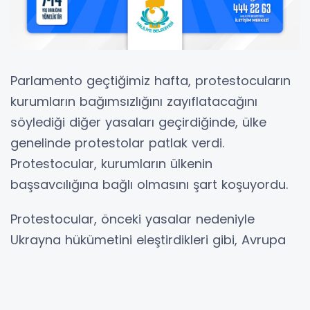
Parlamento geçtiğimiz hafta, protestocuların
kurumların bağımsızlığını zayıflatacağını
söylediği diğer yasaları geçirdiğinde, ülke
genelinde protestolar patlak verdi.
Protestocular, kurumların ülkenin
başsavcılığına bağlı olmasını şart koşuyordu.
Protestocular, önceki yasalar nedeniyle
Ukrayna hükümetini eleştirdikleri gibi, Avrupa
Birliği'ni de eleştirdiler. Yolsuzlukla mücadele,
Ukrayna'nın gelecekte birliğe katılma şansına
sahip olması için iyileştirmesi gereken