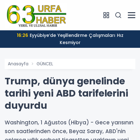
16:26
Eyyübiye’de Yeşillendirme Çalışmaları Hız
Kesmiyor
Anasayfa
GÜNCEL
Trump, dünya genelinde
tarihi yeni ABD tarifelerini
duyurdu
Washington, 1 Ağustos (Hibya) - Gece yarısının
son saatlerinden önce, Beyaz Saray, ABD'nin