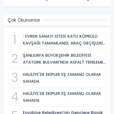
Çok Okunanlar
1
: EVREN SANAYİ SİTESİ KATLI KÖPRÜLÜ
KAVŞAĞI TAMAMLANDI, ARAÇ GEÇİŞLERİ
BAŞLADI
2
ŞANLIURFA BÜYÜKŞEHİR BELEDİYESİ
ATATÜRK BULVARI'NDA ASFALT YENİLEME
ÇALIŞMALARINA BAŞLIYOR
3
HALİLİYE'DE EKİPLER EŞ ZAMANLI OLARAK
SAHADA
4
HALİLİYE'DE EKİPLER EŞ ZAMANLI OLARAK
SAHADA
Eyyübiye Belediyesi’nin Gençlere Büyük