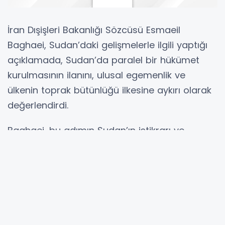
İran Dışişleri Bakanlığı Sözcüsü Esmaeil
Baghaei, Sudan’daki gelişmelerle ilgili yaptığı
açıklamada, Sudan’da paralel bir hükümet
kurulmasının ilanını, ulusal egemenlik ve
ülkenin toprak bütünlüğü ilkesine aykırı olarak
değerlendirdi.
Baghaei, bu adımın Sudan’ın istikrarı ve
güvenliği üzerinde yıkıcı sonuçlar
doğurabileceği uyarısında bulundu.
Sudan’ın toprak bütünlüğü ve ulusal birliğine
saygı gösterilmesinin gerekliliğini vurgulayan
Baghaei, ülkenin iç işlerine yönelik süregelen