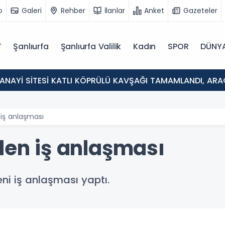
o
Galeri
Rehber
İlanlar
Anket
Gazeteler
T
Şanlıurfa
Şanlıurfa Valilik
Kadın
SPOR
DÜNY
SANAYİ SİTESİ KATLI KÖPRÜLÜ KAVŞAĞI TAMAMLANDI, ARA
 iş anlaşması
den iş anlaşması
yeni iş anlaşması yaptı.