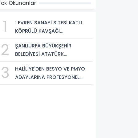
ok Okunanlar
1
: EVREN SANAYİ SİTESİ KATLI
KÖPRÜLÜ KAVŞAĞI
TAMAMLANDI, ARAÇ GEÇİŞLERİ
2
ŞANLIURFA BÜYÜKŞEHİR
BAŞLADI
BELEDİYESİ ATATÜRK
BULVARI'NDA ASFALT YENİLEME
3
HALİLİYE'DEN BESYO VE PMYO
ÇALIŞMALARINA BAŞLIYOR
ADAYLARINA PROFESYONEL
HAZIRLIK DESTEĞİ