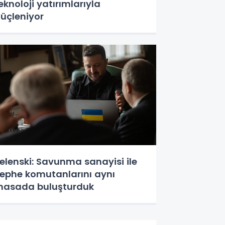
eknoloji yatırımlarıyla
üçleniyor
elenski: Savunma sanayisi ile
ephe komutanlarını aynı
asada buluşturduk