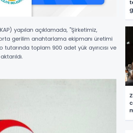
t
g
P) yapılan açıklamada, ''Şirketimiz,
a orta gerilim anahtarlama ekipmanı üretimi
 tutarında toplam 900 adet yük ayırıcısı ve
aktarıldı.
Z
c
m