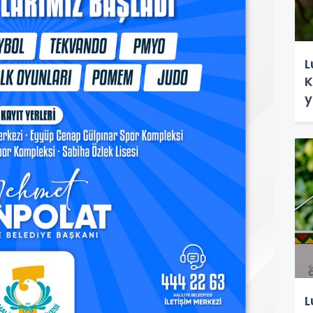
L
K
y
L