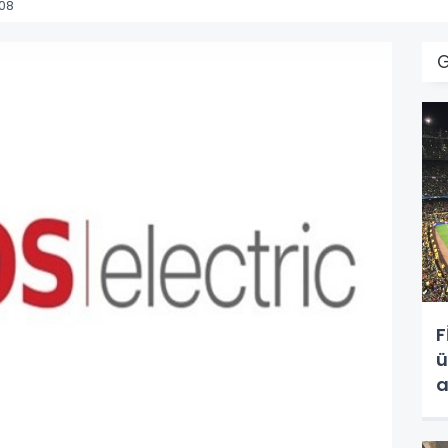
:08
F
ü
a