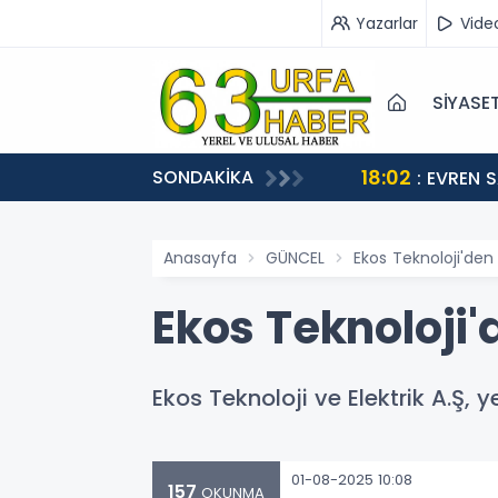
Yazarlar
Vide
SİYASE
18:02
SONDAKİKA
STEĞİ
: EVREN 
Anasayfa
GÜNCEL
Ekos Teknoloji'den
Ekos Teknoloji'
Ekos Teknoloji ve Elektrik A.Ş, 
01-08-2025 10:08
157
OKUNMA