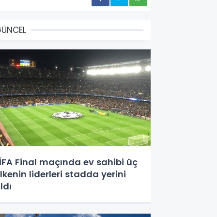
GÜNCEL
İFA Final maçında ev sahibi üç
lkenin liderleri stadda yerini
ldı