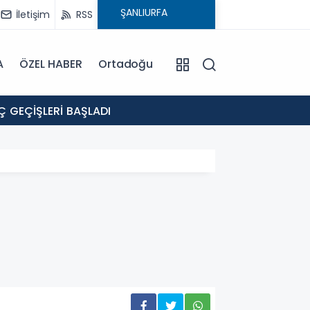
İletişim
RSS
A
ÖZEL HABER
Ortadoğu
15:22
Ç GEÇİŞLERİ BAŞLADI
ŞANLI