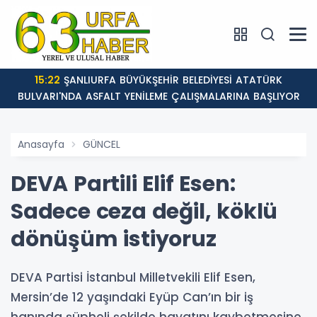
15:22
ŞANLIURFA BÜYÜKŞEHİR BELEDİYESİ ATATÜRK
BULVARI'NDA ASFALT YENİLEME ÇALIŞMALARINA BAŞLIYOR
Anasayfa
GÜNCEL
DEVA Partili Elif Esen:
Sadece ceza değil, köklü
dönüşüm istiyoruz
DEVA Partisi İstanbul Milletvekili Elif Esen,
Mersin’de 12 yaşındaki Eyüp Can’ın bir iş