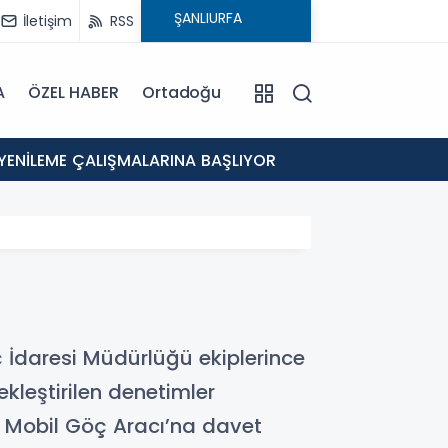
İletişim
RSS
A
ÖZEL HABER
Ortadoğu
12:46
 YENİLEME ÇALIŞMALARINA BAŞLIYOR
Eyyübi
ç İdaresi Müdürlüğü ekiplerince
leştirilen denetimler
s, Mobil Göç Aracı’na davet