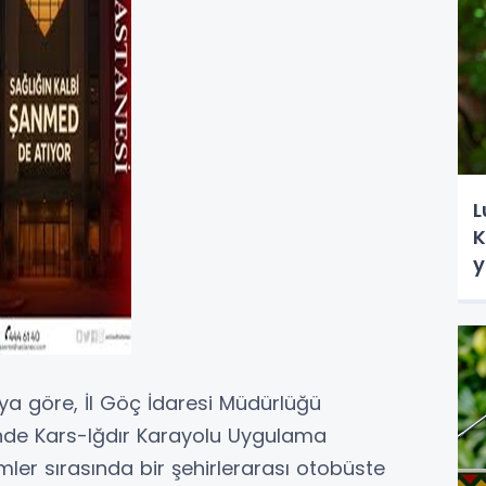
L
K
y
aya göre, İl Göç İdaresi Müdürlüğü
nde Kars-Iğdır Karayolu Uygulama
mler sırasında bir şehirlerarası otobüste