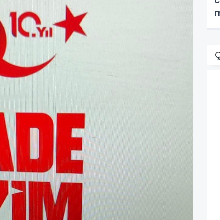
c
m
Ç