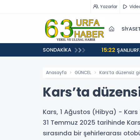
Yazarlar
Vide
SİYASE
15:22
SONDAKİKA
EÇİŞLERİ BAŞLADI
ŞANLIURF
Anasayfa
GÜNCEL
Kars’ta düzensiz 
Kars’ta düzens
Kars, 1 Ağustos (Hibya) - Kars
31 Temmuz 2025 tarihinde Kars
sırasında bir şehirlerarası oto