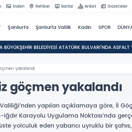
o
Galeri
Rehber
İlanlar
Anket
Gazeteler
T
Şanlıurfa
Şanlıurfa Valilik
Kadın
SPOR
DÜNY
A BÜYÜKŞEHİR BELEDİYESİ ATATÜRK BULVARI'NDA ASFALT
göçmen yakalandı
iz göçmen yakalandı
 Valiliği’nden yapılan açıklamaya göre, İl Gö
-Iğdır Karayolu Uygulama Noktası’nda gerçek
büste yolculuk eden yabancı uyruklu bir şahı