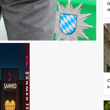
ü
a
C
s