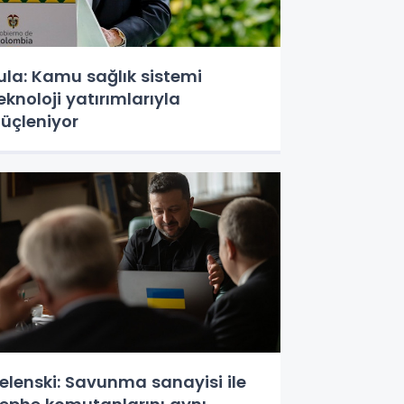
ula: Kamu sağlık sistemi
eknoloji yatırımlarıyla
üçleniyor
elenski: Savunma sanayisi ile