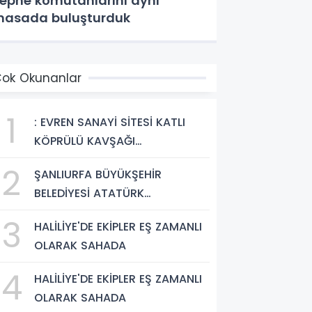
ephe komutanlarını aynı
asada buluşturduk
ok Okunanlar
1
: EVREN SANAYİ SİTESİ KATLI
KÖPRÜLÜ KAVŞAĞI
TAMAMLANDI, ARAÇ GEÇİŞLERİ
2
ŞANLIURFA BÜYÜKŞEHİR
BAŞLADI
BELEDİYESİ ATATÜRK
BULVARI'NDA ASFALT YENİLEME
3
HALİLİYE'DE EKİPLER EŞ ZAMANLI
ÇALIŞMALARINA BAŞLIYOR
OLARAK SAHADA
4
HALİLİYE'DE EKİPLER EŞ ZAMANLI
OLARAK SAHADA