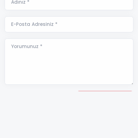
AB Dış İlişkiler ve Güvenlik Politikası Yüksek
Temsilcisi ve Avrupa Komisyonu Başkan
Yardımcısı Kallas, Rusya'nın Ukrayna şehirlerine
yönelik saldırılarının, sivilleri öldürmeyi
amaçlayan ‘ahlaksız’ saldırılar olduğunu ifade
etti.
Hayatını kaybedenler için bayrakların yarıya