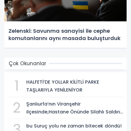
Zelenski: Savunma sanayisi ile cephe
komutanlarını aynı masada buluşturduk
Çok Okunanlar
1
HALFETİ’DE YOLLAR KİLİTLİ PARKE
TAŞLARIYLA YENİLENİYOR
2
Şanlıurfa’nın Viranşehir
ilçesinde,Hastane Önünde Silahlı Saldırı:
2 Ağır Yaralı
3
bu Suruç yolu ne zaman bitecek döndü!