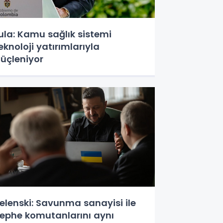
ula: Kamu sağlık sistemi
eknoloji yatırımlarıyla
üçleniyor
elenski: Savunma sanayisi ile
ephe komutanlarını aynı