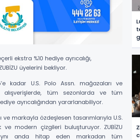
L
t
g
erli ekstra %10 hediye ayrıcalığı,
UBİZU üyelerini bekliyor.
5’e kadar U.S. Polo Assn. mağazaları ve
 alışverişlerde, tüm sezonlarda ve tüm
ediye ayrıcalığından yararlanabiliyor.
şı ve markayla özdeşlesen tasarımlarıyla U.S.
ik ve modern çizgileri buluşturuyor. ZUBİZU
Z
c
e aynı anda hitap eden markadan tüm