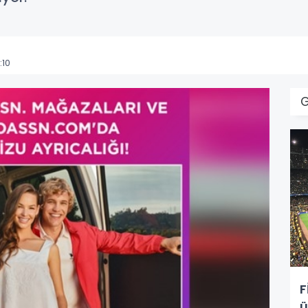
:10
F
ü