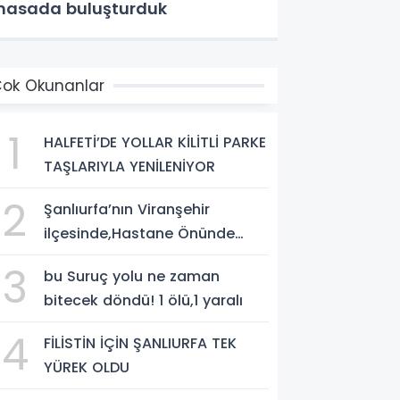
asada buluşturduk
ok Okunanlar
1
HALFETİ’DE YOLLAR KİLİTLİ PARKE
TAŞLARIYLA YENİLENİYOR
2
Şanlıurfa’nın Viranşehir
ilçesinde,Hastane Önünde
Silahlı Saldırı: 2 Ağır Yaralı
3
bu Suruç yolu ne zaman
bitecek döndü! 1 ölü,1 yaralı
4
FİLİSTİN İÇİN ŞANLIURFA TEK
YÜREK OLDU