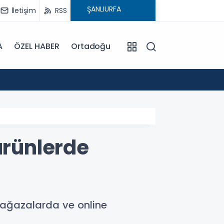
İletişim
RSS
A
ÖZEL HABER
Ortadoğu
12:45
Şanlıu
ürünlerde
 mağazalarda ve online