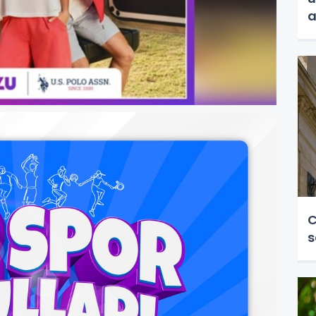
a
C
s