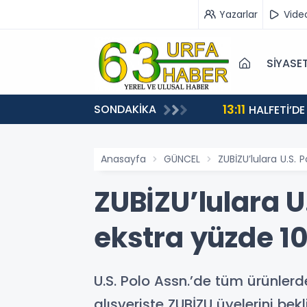
Yazarlar
Vide
SİYASE
13:11
SONDAKİKA
HALFETİ’DE
Anasayfa
GÜNCEL
ZUBİZU’lulara U.S. 
ZUBİZU’lulara U
ekstra yüzde 10
U.S. Polo Assn.’de tüm ürünlerd
alışverişte ZUBİZU üyelerini bekl