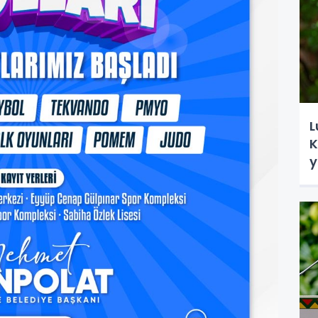
L
K
y