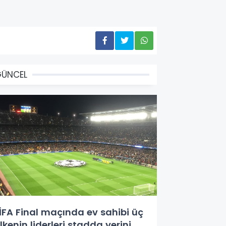
GÜNCEL
İFA Final maçında ev sahibi üç
lkenin liderleri stadda yerini