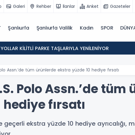
o
Galeri
Rehber
İlanlar
Anket
Gazeteler
T
Şanlıurfa
Şanlıurfa Valilik
Kadın
SPOR
DÜNY
 YOLLAR KİLİTLİ PARKE TAŞLARIYLA YENİLENİYOR
Polo Assn.’de tüm ürünlerde ekstra yüzde 10 hediye fırsatı
.S. Polo Assn.’de tüm 
 hediye fırsatı
e geçerli ekstra yüzde 10 hediye ayrıcalığı,
iyor.