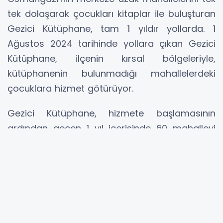
tek dolaşarak çocukları kitaplar ile buluşturan
Gezici Kütüphane, tam 1 yıldır yollarda. 1
Ağustos 2024 tarihinde yollara çıkan Gezici
Kütüphane, ilçenin kırsal bölgeleriyle,
kütüphanenin bulunmadığı mahallelerdeki
çocuklara hizmet götürüyor.
Gezici Kütüphane, hizmete başlamasının
ardından geçen 1 yıl içerisinde 60 mahalleyi
ziyaret etti. Gidilen noktaların 20’sini dağ
köyleri, 17’sini ova köyleri, 23’ünü ise
kütüphanenin olmadığı mahalleler oluşturuyor.
Gezizi Kütüphane, hafta içi her gün iki
mahalleye gidiyor. 6-18 yaş arasındaki
çocuklara hitap eden 2265 kitaba ev sahipliği