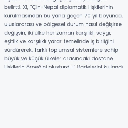
Çin Cumhurbaşkanı Xi Jinping ile Nepal
Cumhurbaşkanı Ram Chandra Poudel, iki ülke
arasında diplomatik ilişkiler kurulmasının 70. yıl
dönümünü kutlamak için karşılıklı tebrik
mesajları gönderdi.
Xi Jinping, Çin ve Nepal'in birbirine dağlar ve
sularla bağlı olduğunu, aralarındaki dostluk
ilişkilerinin uzun bir geçmişe dayandığını
belirtti. Xi, “Çin-Nepal diplomatik ilişkilerinin
kurulmasından bu yana geçen 70 yıl boyunca,
uluslararası ve bölgesel durum nasıl değişirse
değişsin, iki ülke her zaman karşılıklı saygı,
eşitlik ve karşılıklı yarar temelinde iş birliğini
sürdürerek, farklı toplumsal sistemlere sahip