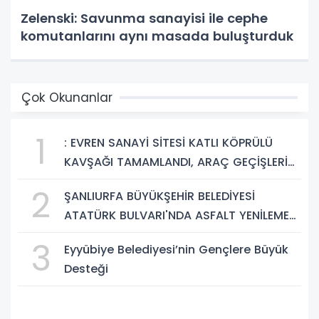
Zelenski: Savunma sanayisi ile cephe
komutanlarını aynı masada buluşturduk
Çok Okunanlar
1
: EVREN SANAYİ SİTESİ KATLI KÖPRÜLÜ
KAVŞAĞI TAMAMLANDI, ARAÇ GEÇİŞLERİ
BAŞLADI
2
ŞANLIURFA BÜYÜKŞEHİR BELEDİYESİ
ATATÜRK BULVARI'NDA ASFALT YENİLEME
ÇALIŞMALARINA BAŞLIYOR
3
Eyyübiye Belediyesi’nin Gençlere Büyük
Desteği