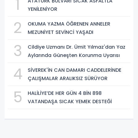
1
ATATÜRK BULVARI SICAK ASFALTLA
YENİLENİYOR
2
OKUMA YAZMA ÖĞRENEN ANNELER
MEZUNİYET SEVİNCİ YAŞADI
3
Cildiye Uzmanı Dr. Ümit Yılmaz'dan Yaz
Aylarında Güneşten Korunma Uyarısı
4
SİVEREK'İN CAN DAMARI CADDELERİNDE
ÇALIŞMALAR ARALIKSIZ SÜRÜYOR
5
HALİLİYE’DE HER GÜN 4 BİN 898
VATANDAŞA SICAK YEMEK DESTEĞİ