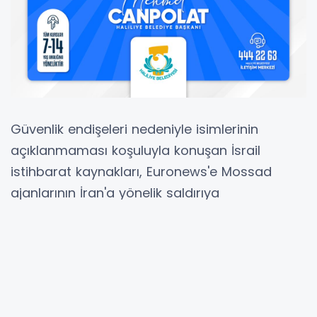
Güvenlik endişeleri nedeniyle isimlerinin
açıklanmaması koşuluyla konuşan İsrail
istihbarat kaynakları, Euronews'e Mossad
ajanlarının İran'a yönelik saldırıya
hazırlanmalarını ve başlatmalarını sağlayan
temel stratejik faktörleri ve siyasi koşulları
tespit ettiğini söyledi. Bunlar arasında, vekalet
savaşının yoğunlaşması, ABD Başkanı Donald
Trump'ın seçilmesi ve Batılı güçlerle nükleer