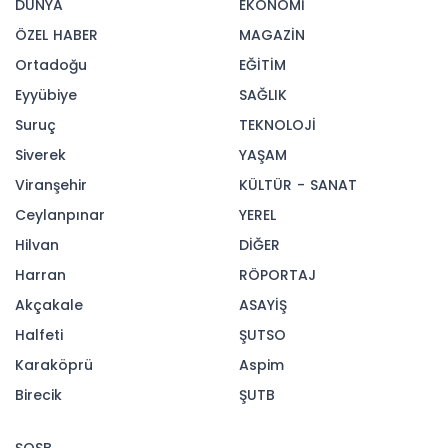
DÜNYA
EKONOMİ
ÖZEL HABER
MAGAZİN
Ortadoğu
EĞİTİM
Eyyübiye
SAĞLIK
Suruç
TEKNOLOJİ
Siverek
YAŞAM
Viranşehir
KÜLTÜR - SANAT
Ceylanpınar
YEREL
Hilvan
DİĞER
Harran
RÖPORTAJ
Akçakale
ASAYİŞ
Halfeti
ŞUTSO
Karaköprü
Aspim
Birecik
ŞUTB