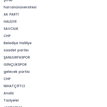
ŞOSB
harranünüversitesi
AK PARTİ
HALİLİYE
SAVCILIK
CHP
Belediye Haliliye
saadet partisı
ŞANLIURFASPOR
GENÇLİKSPOR
gelecek partisı
CHP
NİHATÇİFTCİ
Analiz
Taziyeler