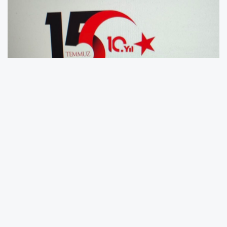
YÜRÜTME VE İDARE BÖLÜMÜ