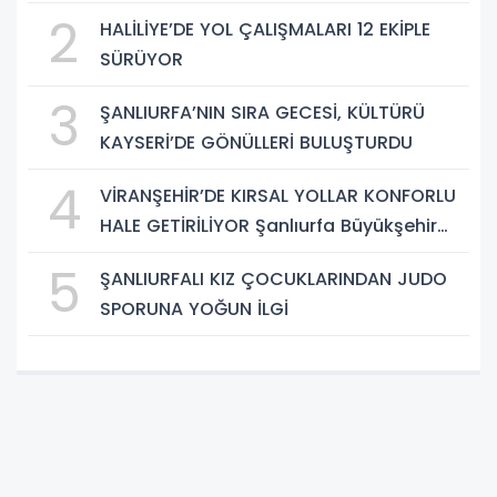
2
HALİLİYE’DE YOL ÇALIŞMALARI 12 EKİPLE
SÜRÜYOR
3
ŞANLIURFA’NIN SIRA GECESİ, KÜLTÜRÜ
KAYSERİ’DE GÖNÜLLERİ BULUŞTURDU
4
VİRANŞEHİR’DE KIRSAL YOLLAR KONFORLU
HALE GETİRİLİYOR Şanlıurfa Büyükşehir
Belediyesi, kırsal mahallelerde ulaşımın
5
ŞANLIURFALI KIZ ÇOCUKLARINDAN JUDO
daha güvenli ve konforlu hale getirilmesi
SPORUNA YOĞUN İLGİ
amacıyla yol çalışmalarını sürdürüyor.
Şanlıurfa Büyükşehir Beled