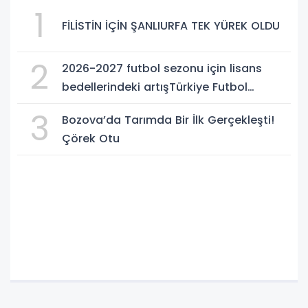
1
FİLİSTİN İÇİN ŞANLIURFA TEK YÜREK OLDU
2
2026-2027 futbol sezonu için lisans
bedellerindeki artışTürkiye Futbol
Federasyonu işi ticarete indirdi
3
Bozova’da Tarımda Bir İlk Gerçekleşti!
Çörek Otu