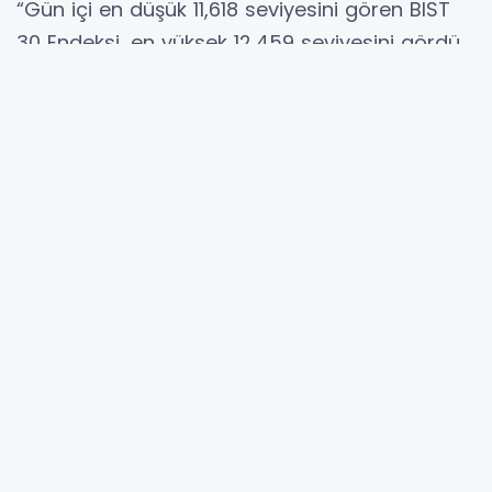
“Gün içi en düşük 11,618 seviyesini gören BIST
30 Endeksi, en yüksek 12,459 seviyesini gördü.
Hisseler endeksi nasıl etkiledi? Son işlem
gününde endeks genelinde azalışların
çoğunlukta olduğunu izledik. SASA (2.09 puan)
endekse en çok pozitif katkı sağlayan tek
şirket konumunda bulunurken, AKBNK (-44.14
puan) ve BIMAS (-42.29 puan) endekse
negatif katkı sağlayan şirketler oldu.
Teknik göstergeler nasıl? Bu dönemde
AL/Pozitif önerisi verebileceğimiz bir hisse
bulunmamaktadır. BIST 30 hisselerinin 3.
bölgede yer alan şirketlerden en yüksek
puana sahip olan TOASO, CIMSA ve KRDMD