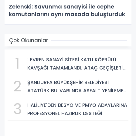
Zelenski: Savunma sanayisi ile cephe
komutanlarını aynı masada buluşturduk
Çok Okunanlar
1
: EVREN SANAYİ SİTESİ KATLI KÖPRÜLÜ
KAVŞAĞI TAMAMLANDI, ARAÇ GEÇİŞLERİ
BAŞLADI
2
ŞANLIURFA BÜYÜKŞEHİR BELEDİYESİ
ATATÜRK BULVARI'NDA ASFALT YENİLEME
ÇALIŞMALARINA BAŞLIYOR
3
HALİLİYE'DEN BESYO VE PMYO ADAYLARINA
PROFESYONEL HAZIRLIK DESTEĞİ