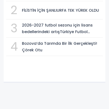
2
FİLİSTİN İÇİN ŞANLIURFA TEK YÜREK OLDU
3
2026-2027 futbol sezonu için lisans
bedellerindeki artışTürkiye Futbol
Federasyonu işi ticarete indirdi
4
Bozova’da Tarımda Bir İlk Gerçekleşti!
Çörek Otu