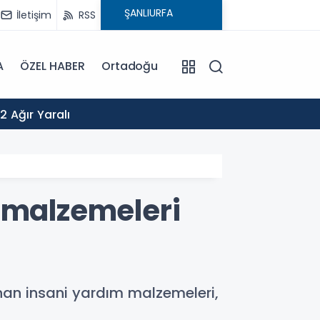
İletişim
RSS
A
ÖZEL HABER
Ortadoğu
09:06
2 Ağır Yaralı
bu Su
 malzemeleri
anan insani yardım malzemeleri,