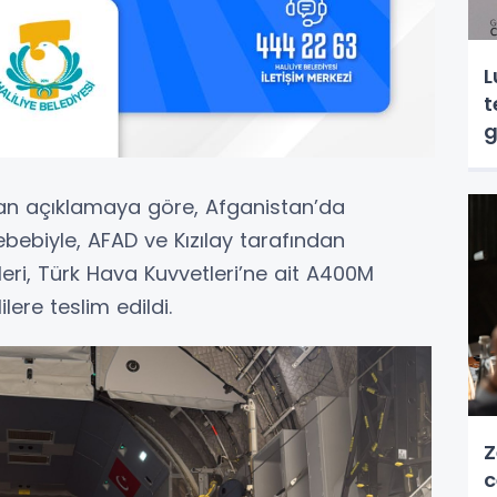
L
t
g
lan açıklamaya göre, Afganistan’da
ebiyle, AFAD ve Kızılay tarafından
ri, Türk Hava Kuvvetleri’ne ait A400M
lere teslim edildi.
Z
c