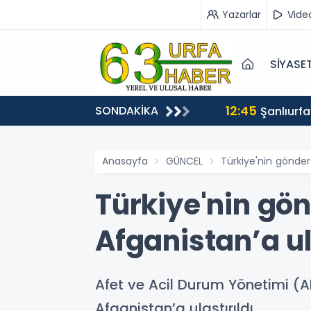
Yazarlar
Vide
SİYASE
12:45
SONDAKİKA
Şanlıurfa
Anasayfa
GÜNCEL
Türkiye'nin gönder
Türkiye'nin gö
Afganistan’a ul
Afet ve Acil Durum Yönetimi (A
Afganistan’a ulaştırıldı.