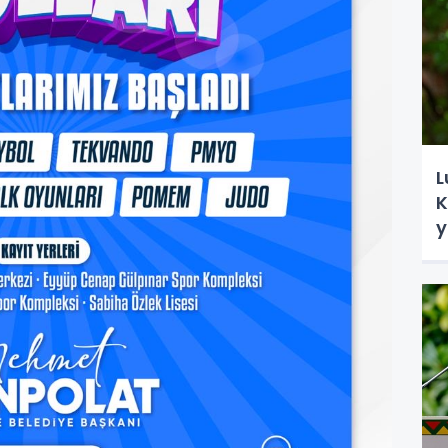
L
K
y