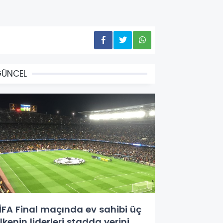
GÜNCEL
İFA Final maçında ev sahibi üç
lkenin liderleri stadda yerini