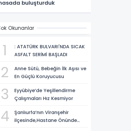
asada buluşturduk
ok Okunanlar
1
: ATATÜRK BULVARI'NDA SICAK
ASFALT SERİMİ BAŞLADI
2
Anne Sütü, Bebeğin İlk Aşısı ve
En Güçlü Koruyucusu
3
Eyyübiye’de Yeşillendirme
Çalışmaları Hız Kesmiyor
4
Şanlıurfa’nın Viranşehir
ilçesinde,Hastane Önünde
Silahlı Saldırı: 2 Ağır Yaralı