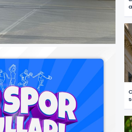
a
C
s