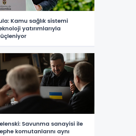
ula: Kamu sağlık sistemi
eknoloji yatırımlarıyla
üçleniyor
elenski: Savunma sanayisi ile
ephe komutanlarını aynı