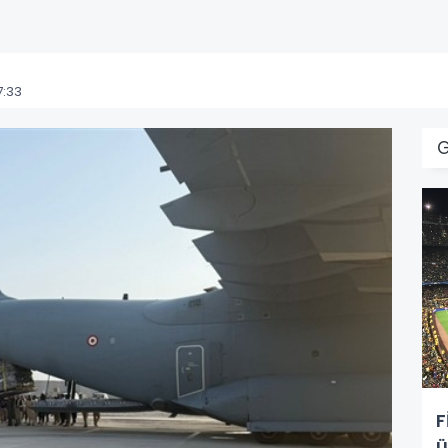
7:33
F
ü