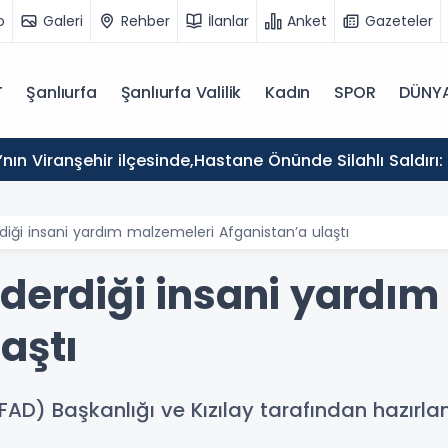
o
Galeri
Rehber
İlanlar
Anket
Gazeteler
T
Şanlıurfa
Şanlıurfa Valilik
Kadın
SPOR
DÜNY
’nın Viranşehir ilçesinde,Hastane Önünde Silahlı Saldırı: 
diği insani yardım malzemeleri Afganistan’a ulaştı
nderdiği insani yardım
aştı
FAD) Başkanlığı ve Kızılay tarafından hazırl