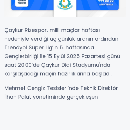
Çaykur Rizespor, milli maçlar haftası
nedeniyle verdiği üç günlük aranın ardından
Trendyol Süper Lig’in 5. haftasında
Gençlerbirliği ile 15 Eylül 2025 Pazartesi günü
saat 20.00’de Çaykur Didi Stadyumu'nda
karşılaşacağı maçın hazırlıklarına başladı.
Mehmet Cengiz Tesisleri’nde Teknik Direktör
İlhan Palut yönetiminde gerçekleşen
çalışmanın ilk 20 dakikalık bölümü salonda
ısınma ve core egzersizleri ile başladı. Takım,
antrenmana sahada beşe iki pas çalışmasıyla