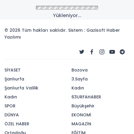
Anasayfa
GÜNCEL
Alnus Yatırım: Küresel
tahvil piyasalarında getiri
oranları dalgalanıyor
İstanbul, 4 Eylül (Hibya) – Alnus Yatırım, küresel
tahvil piyasalarında getiri oranlarının
dalgalandığını bildirdi.
04-09-2025 09:55
167
OKUNMA
Güncelleme : 04-09-2025 09:55