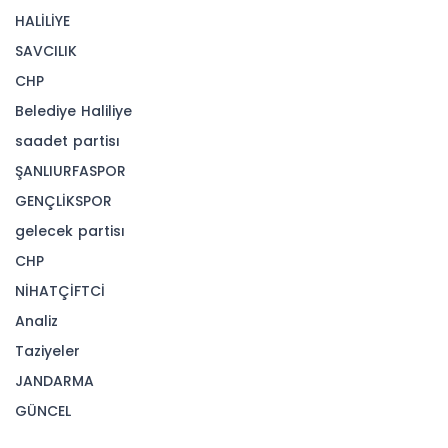
istihdam verisinde; beklentiler çok fazla
farklılık gösteriyor. Küresel tahvil piyasalarında
getiri oranları dalgalanıyor. ABD ve Avrupa
devlet tahvili piyasaları, uzun vadeli getirileri
son yılların en yüksek seviyelerine çıkaran
dünkü sert küresel satışların ardından
Çarşamba günü istikrar işaretleri gösterdi.
Makroekonomik veri tarafında ise ABD'de
Tedarik Yönetim Enstitüsünün (ISM) imalat
sanayi Satınalma Yöneticileri Endeksi (PMI),
ağustosta 48,7 değerine yükselmesine
rağmen beklentilerin altında kaldı ve sektörde
daralmanın sürdüğüne işaret etti.
S&P 500 Endeks kısa vadeli yükselen kanal