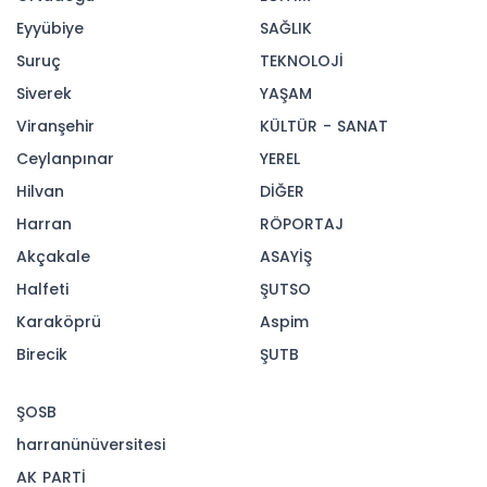
Alnus Yatırım’ın raporunda New York
borsasının, ABD Başkanı Donald Trump'ın
tarifeleriyle ilgili mahkeme kararının
belirsizlikleri artırmasıyla günü düşüşle
tamamladığı belirtildi. Raporda şunlar aktarıldı:
“Avrupa hisse senedi piyasaları yükselişle
kapandı. Altın kar realizasyonları ile geriledi,
gözler ABD istihdam verilerinde. İngiltere,
Ukrayna’ya 1 milyar sterlinlik savunma desteği
sağlamak için dondurulmuş Rus varlıklarını
kullandı. Küresel piyasalarda gözler ABD